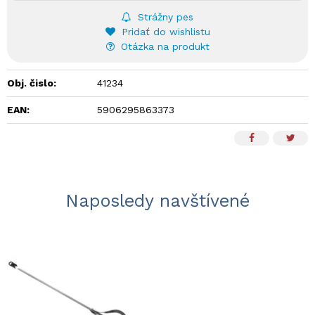
Strážny pes
Pridať do wishlistu
Otázka na produkt
Obj. čislo:
41234
EAN:
5906295863373
Naposledy navštívené