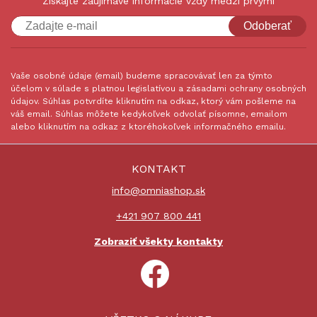
Získajte zaujímavé informácie vždy medzi prvými
Odoberať
Vaše osobné údaje (email) budeme spracovávať len za týmto
účelom v súlade s platnou legislatívou a zásadami ochrany osobných
údajov. Súhlas potvrdíte kliknutím na odkaz, ktorý vám pošleme na
váš email. Súhlas môžete kedykoľvek odvolať písomne, emailom
alebo kliknutím na odkaz z ktoréhokoľvek informačného emailu.
KONTAKT
info@omniashop.sk
+421 907 800 441
Zobraziť všekty kontakty