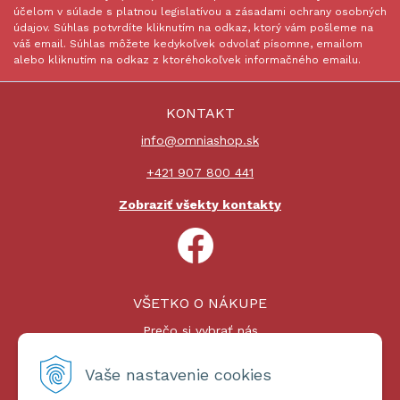
účelom v súlade s platnou legislatívou a zásadami ochrany osobných
údajov. Súhlas potvrdíte kliknutím na odkaz, ktorý vám pošleme na
váš email. Súhlas môžete kedykoľvek odvolať písomne, emailom
alebo kliknutím na odkaz z ktoréhokoľvek informačného emailu.
KONTAKT
info@omniashop.sk
+421 907 800 441
Zobraziť všekty kontakty
VŠETKO O NÁKUPE
Prečo si vybrať nás
Nákupný proces
Platby a doprava
Vaše nastavenie cookies
Reklamačný poriadok