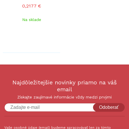
0,2177 €
Na sklade
Najdôležitejšie novinky priamo na váš
email
Získajte zaujímavé informácie vždy medzi prvými
Odoberať
Vaše osobné údaje (email) budeme spracovávať len za týmto