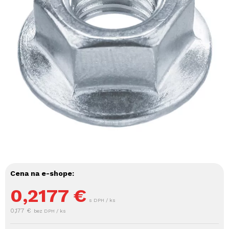
Cena na e-shope:
0,2177
€
s DPH / ks
0,177 €
bez DPH / ks