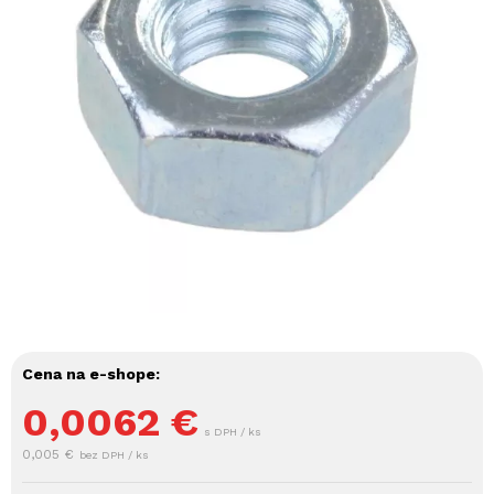
Cena na e-shope:
0,0062
€
s DPH / ks
0,005 €
bez DPH / ks