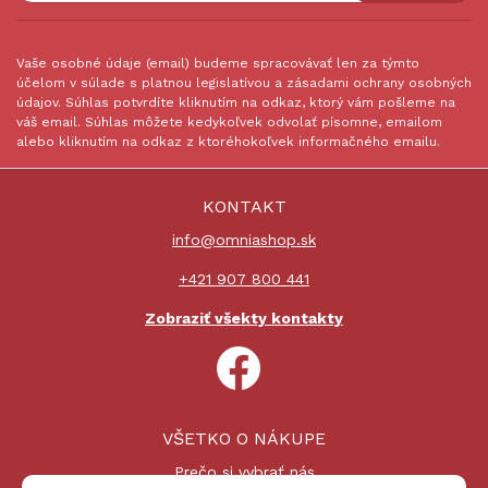
Vaše osobné údaje (email) budeme spracovávať len za týmto
účelom v súlade s platnou legislatívou a zásadami ochrany osobných
údajov. Súhlas potvrdíte kliknutím na odkaz, ktorý vám pošleme na
váš email. Súhlas môžete kedykoľvek odvolať písomne, emailom
alebo kliknutím na odkaz z ktoréhokoľvek informačného emailu.
KONTAKT
info@omniashop.sk
+421 907 800 441
Zobraziť všekty kontakty
VŠETKO O NÁKUPE
Prečo si vybrať nás