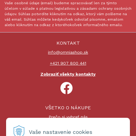
Vaše osobné údaje (email) budeme spracovávať len za týmto
účelom v súlade s platnou legislatívou a zásadami ochrany osobných
údajov. Súhlas potvrdíte kliknutím na odkaz, ktorý vám pošleme na
váš email. Súhlas môžete kedykoľvek odvolať písomne, emailom
alebo kliknutím na odkaz z ktoréhokoľvek informačného emailu.
KONTAKT
info@omniashop.sk
+421 907 800 441
Zobraziť všekty kontakty
VŠETKO O NÁKUPE
Prečo si vybrať nás
Nákupný proces
Platby a doprava
Vaše nastavenie cookies