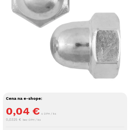
Cena na e-shope:
0,04
€
s DPH / ks
0,0325 €
bez DPH / ks