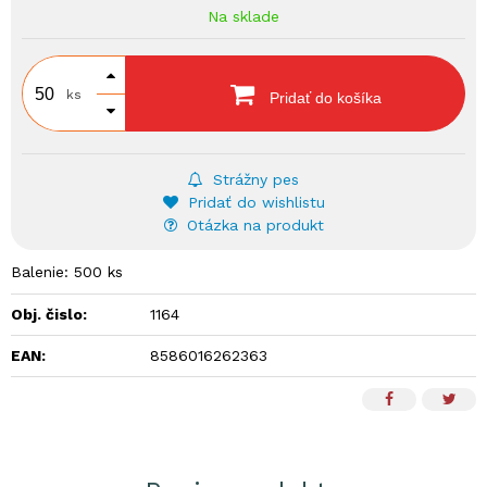
Na sklade
ks
Pridať do košíka
Strážny pes
Pridať do wishlistu
Otázka na produkt
Balenie: 500 ks
Obj. čislo:
1164
EAN:
8586016262363