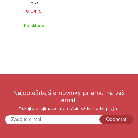
1587
0,04 €
Na sklade
Najdôležitejšie novinky priamo na váš
email
Získajte zaujímavé informácie vždy medzi prvými
Odoberať