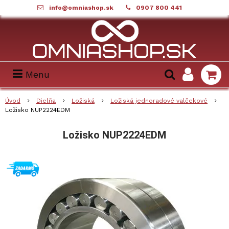
info@omniashop.sk
0907 800 441
Menu
Úvod
Dielňa
Ložiská
Ložiská jednoradové valčekové
Ložisko NUP2224EDM
Ložisko NUP2224EDM