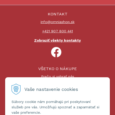
KONTAKT
info@omniashop.sk
+421 907 800 441
Zobraziť všekty kontakty
VŠETKO O NÁKUPE
Prečo si vybrať nás
Nákupný proces
Platby a doprava
Vaše nastavenie cookies
Reklamačný poriadok
Súbory cookie nám pomáhajú pri poskytovaní
ĎALŠIE INFORMÁCIE
služieb pre vás. Umožňujú spoznať a zapamätať si
vaše preferencie.
Certifikáty