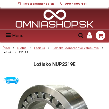
info@omniashop.sk
0907 800 441
Menu
Úvod
Dielňa
Ložiská
Ložiská jednoradové valčekové
Ložisko NUP2219E
Ložisko NUP2219E