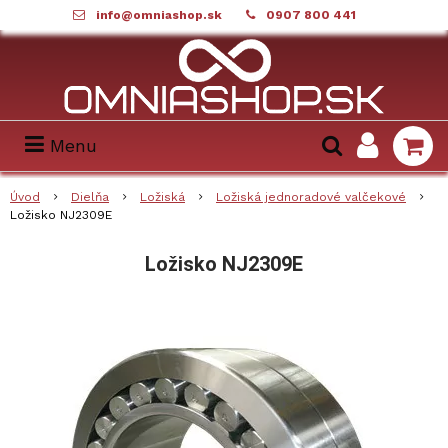
info@omniashop.sk
0907 800 441
Menu
Úvod
Dielňa
Ložiská
Ložiská jednoradové valčekové
Ložisko NJ2309E
Ložisko NJ2309E