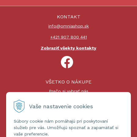
KONTAKT
info@omniashop.sk
+421 907 800 441
Zobraziť všekty kontakty
VŠETKO O NÁKUPE
Prečo si vybrať nás
Nákupný proces
Platby a doprava
Vaše nastavenie cookies
Reklamačný poriadok
Súbory cookie nám pomáhajú pri poskytovaní
ĎALŠIE INFORMÁCIE
služieb pre vás. Umožňujú spoznať a zapamätať si
vaše preferencie.
Certifikáty