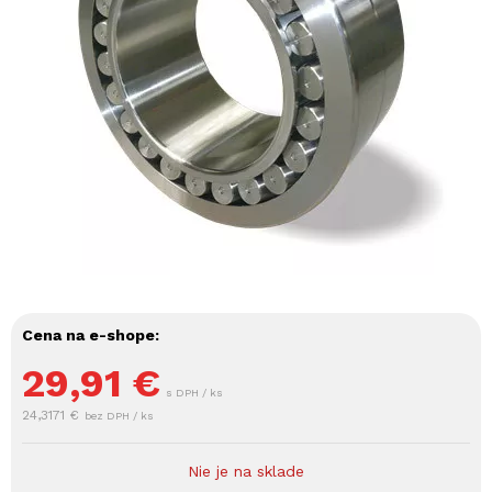
Cena na e-shope:
29,91
€
s DPH / ks
24,3171 €
bez DPH / ks
Nie je na sklade