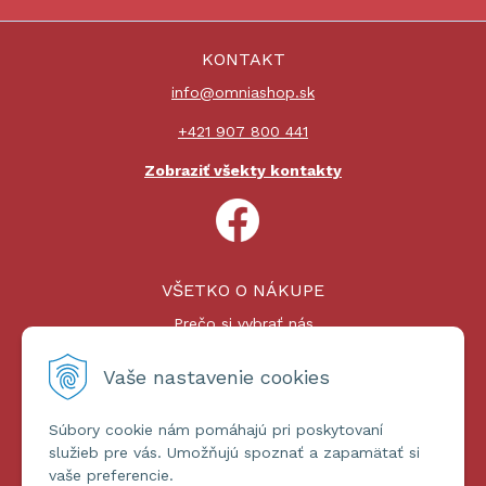
KONTAKT
info@omniashop.sk
+421 907 800 441
Zobraziť všekty kontakty
VŠETKO O NÁKUPE
Prečo si vybrať nás
Nákupný proces
Platby a doprava
Vaše nastavenie cookies
Reklamačný poriadok
Súbory cookie nám pomáhajú pri poskytovaní
ĎALŠIE INFORMÁCIE
služieb pre vás. Umožňujú spoznať a zapamätať si
vaše preferencie.
Certifikáty