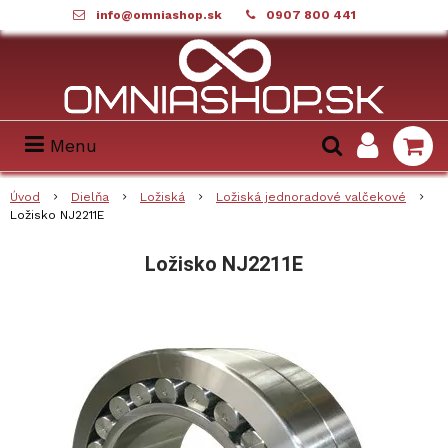
info@omniashop.sk
0907 800 441
Menu
Úvod
Dielňa
Ložiská
Ložiská jednoradové valčekové
Ložisko NJ2211E
Ložisko NJ2211E