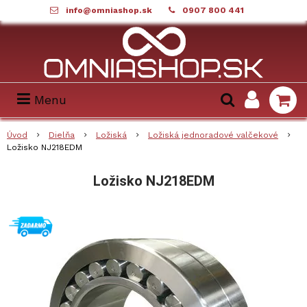
info@omniashop.sk
0907 800 441
Menu
Úvod
Dielňa
Ložiská
Ložiská jednoradové valčekové
Ložisko NJ218EDM
Ložisko NJ218EDM