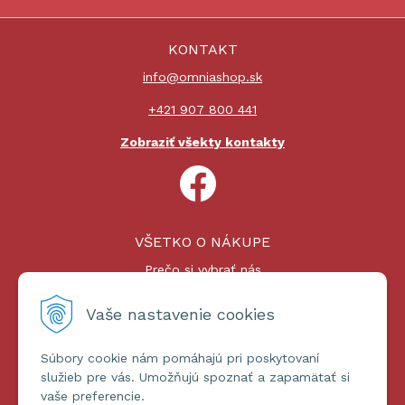
KONTAKT
info@omniashop.sk
+421 907 800 441
Zobraziť všekty kontakty
VŠETKO O NÁKUPE
Prečo si vybrať nás
Nákupný proces
Platby a doprava
Vaše nastavenie cookies
Reklamačný poriadok
Súbory cookie nám pomáhajú pri poskytovaní
ĎALŠIE INFORMÁCIE
služieb pre vás. Umožňujú spoznať a zapamätať si
vaše preferencie.
Certifikáty