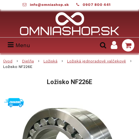
info@omniashop.sk
0907 800 441
Menu
Úvod
Dielňa
Ložiská
Ložiská jednoradové valčekové
Ložisko NF226E
Ložisko NF226E