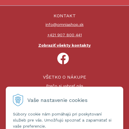
KONTAKT
info@omniashop.sk
+421 907 800 441
Zobraziť všekty kontakty
VŠETKO O NÁKUPE
Prečo si vybrať nás
Nákupný proces
Platby a doprava
Vaše nastavenie cookies
Reklamačný poriadok
Súbory cookie nám pomáhajú pri poskytovaní
ĎALŠIE INFORMÁCIE
služieb pre vás. Umožňujú spoznať a zapamätať si
vaše preferencie.
Certifikáty