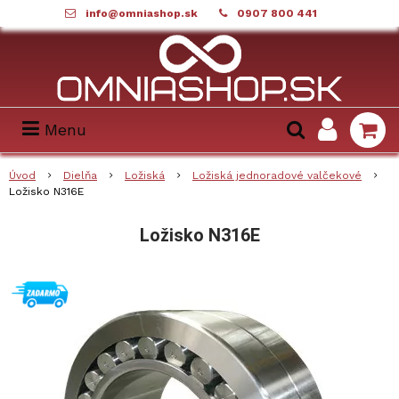
info@omniashop.sk
0907 800 441
Menu
Úvod
Dielňa
Ložiská
Ložiská jednoradové valčekové
Ložisko N316E
Ložisko N316E