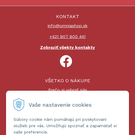
KONTAKT
info@omniashop.sk
+421 907 800 441
Zobraziť všekty kontakty
VŠETKO O NÁKUPE
Prečo si vybrať nás
Nákupný proces
Platby a doprava
Vaše nastavenie cookies
Reklamačný poriadok
Súbory cookie nám pomáhajú pri poskytovaní
ĎALŠIE INFORMÁCIE
služieb pre vás. Umožňujú spoznať a zapamätať si
vaše preferencie.
Certifikáty