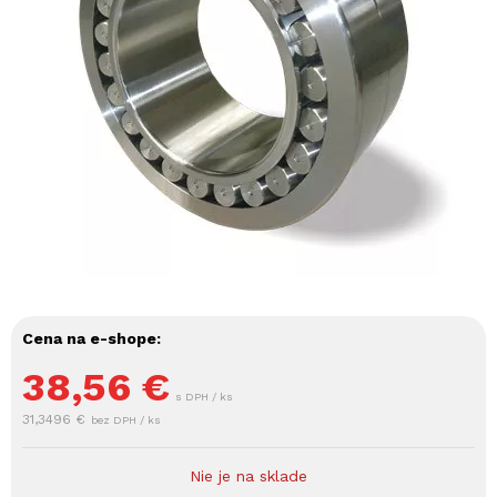
Cena na e-shope:
38,56
€
s DPH / ks
31,3496 €
bez DPH / ks
Nie je na sklade