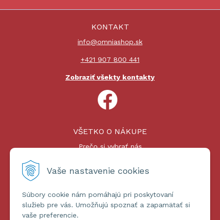
KONTAKT
info@omniashop.sk
+421 907 800 441
Zobraziť všekty kontakty
VŠETKO O NÁKUPE
Prečo si vybrať nás
Nákupný proces
Platby a doprava
Vaše nastavenie cookies
Reklamačný poriadok
Súbory cookie nám pomáhajú pri poskytovaní
ĎALŠIE INFORMÁCIE
služieb pre vás. Umožňujú spoznať a zapamätať si
vaše preferencie.
Certifikáty