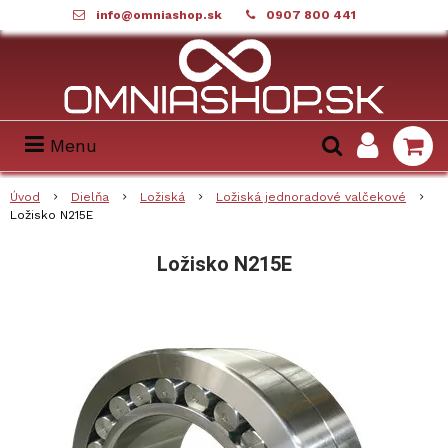
info@omniashop.sk
0907 800 441
Menu
Úvod
Dielňa
Ložiská
Ložiská jednoradové valčekové
Ložisko N215E
Ložisko N215E