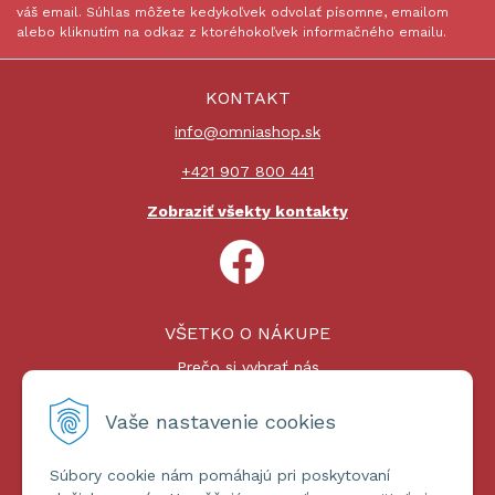
váš email. Súhlas môžete kedykoľvek odvolať písomne, emailom
alebo kliknutím na odkaz z ktoréhokoľvek informačného emailu.
KONTAKT
info@omniashop.sk
+421 907 800 441
Zobraziť všekty kontakty
VŠETKO O NÁKUPE
Prečo si vybrať nás
Nákupný proces
Platby a doprava
Vaše nastavenie cookies
Reklamačný poriadok
Súbory cookie nám pomáhajú pri poskytovaní