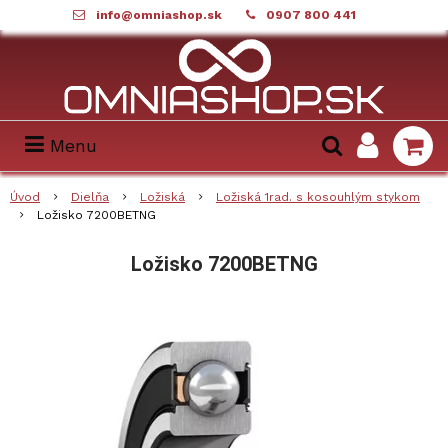
info@omniashop.sk
0907 800 441
Menu
Úvod
Dielňa
Ložiská
Ložiská 1rad. s kosouhlým stykom
Ložisko 7200BETNG
Ložisko 7200BETNG