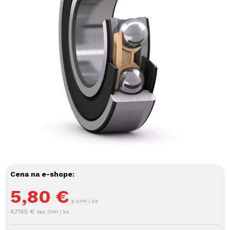
Cena na e-shope:
5,80
€
s DPH / ks
4,7155 €
bez DPH / ks