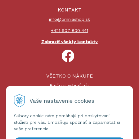
KONTAKT
info@omniashop.sk
+421 907 800 441
Zobraziť všekty kontakty
VŠETKO O NÁKUPE
Prečo si vybrať nás
Nákupný proces
Platby a doprava
Vaše nastavenie cookies
Reklamačný poriadok
Súbory cookie nám pomáhajú pri poskytovaní
ĎALŠIE INFORMÁCIE
služieb pre vás. Umožňujú spoznať a zapamätať si
vaše preferencie.
Certifikáty
Obchodné podmienky