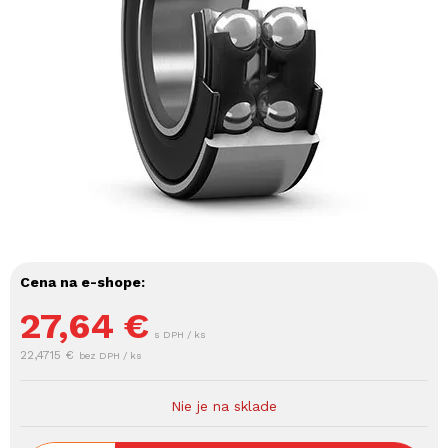
Cena na e-shope:
27,64
€
s DPH / ks
22,4715 €
bez DPH / ks
Nie je na sklade