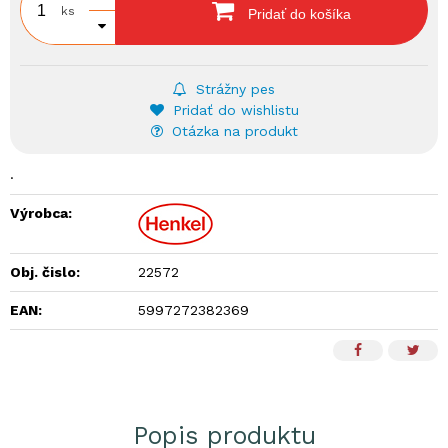
ks
Pridať do košíka
Strážny pes
Pridať do wishlistu
Otázka na produkt
.
Výrobca:
Obj. čislo:
22572
EAN:
5997272382369
Popis produktu