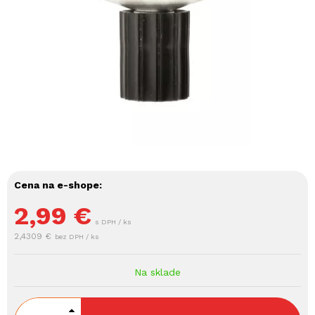
Cena na e-shope:
2,99
€
s DPH / ks
2,4309 €
bez DPH / ks
Na sklade