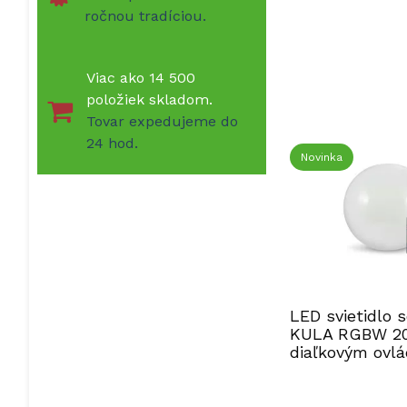
ročnou tradíciou.
Viac ako 14 500
položiek skladom.
Tovar expedujeme do
24 hod.
Novinka
LED svietidlo 
KULA RGBW 2
diaľkovým ovl