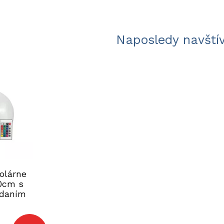
Naposledy navští
solárne
0cm s
ádaním