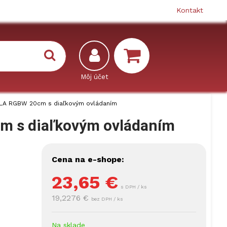
Kontakt
KULA RGBW 20cm s diaľkovým ovládaním
cm s diaľkovým ovládaním
Cena na e-shope:
23,65
€
s DPH / ks
19,2276 €
bez DPH / ks
Na sklade