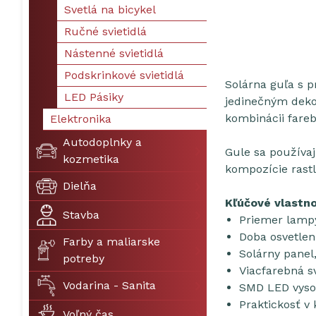
Svetlá na bicykel
Ručné svietidlá
Nástenné svietidlá
Podskrinkové svietidlá
Solárna guľa s p
LED Pásiky
jedinečným dekor
kombinácii fare
Elektronika
Autodoplnky a
Gule sa používaj
kozmetika
kompozície rastl
Dielňa
Kľúčové vlastno
Stavba
Priemer lamp
Doba osvetlen
Farby a maliarske
Solárny panel
potreby
Viacfarebná s
Vodarina - Sanita
SMD LED vyso
Praktickosť v 
Voľný čas