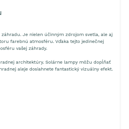
u
 záhradu. Je nielen účinným zdrojom svetla, ale aj
oru farebnú atmosféru. Vďaka tejto jedinečnej
osféru vašej záhrady.
hradnej architektúry. Solárne lampy môžu dopĺňať
adnej aleje dosiahnete fantastický vizuálny efekt.