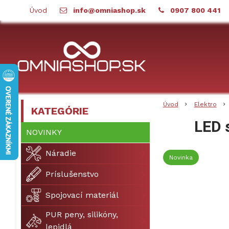
Úvod
info@omniashop.sk
0907 800 441
Úvod
Elektro
KATEGÓRIE
LED 
NOVINKY
Náradie
Novinka
Príslušenstvo
Spojovací materiál
PUR peny, silikóny,
lepidlá