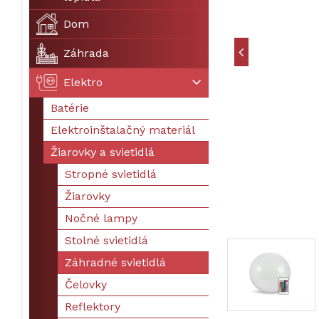
Dom
Záhrada
Elektro
Batérie
Elektroinštalačný materiál
Žiarovky a svietidlá
Stropné svietidlá
Žiarovky
Nočné lampy
Stolné svietidlá
Záhradné svietidlá
Čelovky
Reflektory