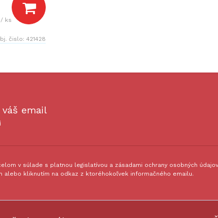
/ ks
bj. čislo:
421428
 váš email
i
lom v súlade s platnou legislatívou a zásadami ochrany osobných údajov.
 alebo kliknutím na odkaz z ktoréhokoľvek informačného emailu.