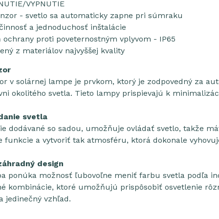
PNUTIE/VYPNUTIE
zor - svetlo sa automaticky zapne pri súmraku
činnosť a jednoduchosť inštalácie
 ochrany proti poveternostným vplyvom - IP65
ný z materiálov najvyššej kvality
zor
 v solárnej lampe je prvkom, ktorý je zodpovedný za auto
vni okolitého svetla. Tieto lampy prispievajú k minimalizác
danie svetla
nie dodávané so sadou, umožňuje ovládať svetlo, takže m
šie funkcie a vytvoriť tak atmosféru, ktorá dokonale vyhov
záhradný design
a ponúka možnosť ľubovoľne meniť farbu svetla podľa ind
né kombinácie, ktoré umožňujú prispôsobiť osvetlenie rôz
a jedinečný vzhľad.