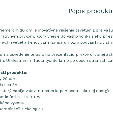
Popis produkt
riemerom 20 cm je inovatívne riešenie osvetlenia pre vašu
atívnym prvkom, ktorý vnesie do vášho vonkajšieho priest
bných svetiel a tieňov vám lampa umožní podčiarknuť atm
ú na osvetlenie terás a na prezentáciu prvkov drobnej zá
ín. Umiestnením tucta týchto lámp po oboch stranách záhr
sti produktu:
y 20 cm
ia cca 8h
, ktorý nabíja vstavanú batériu pomocou solárnej energie
vetlá farba - RGB + W
kého výkonu
kombinácii s ekológiou