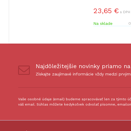
23,65 €
s DPH 
Na sklade
O
Najdôležitejšie novinky priamo na
Získajte zaujímavé informácie vždy medzi prvým
Vaše osobné údaje (email) budeme spracovávať len za týmto úče
váš email. Súhlas môžete kedykoľvek odvolať písomne, emailom