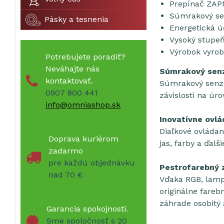
Prepínač ZA
Súmrakový sen
Pásky a tesnenia
Energetická ú
Vysoký stupeň
Výrobok vyrobe
Potrebujete poradiť?
Neváhajte nás
Súmrakový sen
kontaktovať.
Súmrakový senzor
0907 800 441
závislosti na úro
info@omniashop.sk
Inovatívne ovlá
Diaľkové ovláda
Doprava kuriérom
jas, farby a ďal
zadarmo
pre každú objednávku
Pestrofarebný 
nad 70 €
Vďaka RGB, lamp
originálne fareb
záhrade osobitý 
Garancia spokojnosti.
Sme spoločnosť s 20