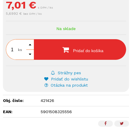
7,01
€
s DPH / ks
5,6992 €
bez DPH / ks
Na sklade
ks
Pridať do košíka
Strážny pes
Pridať do wishlistu
Otázka na produkt
Obj. čislo:
421426
EAN:
5901508325556