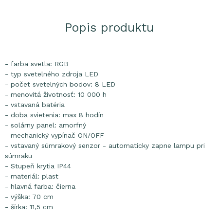
Popis produktu
- farba svetla: RGB
- typ svetelného zdroja LED
- počet svetelných bodov: 8 LED
- menovitá životnosť: 10 000 h
- vstavaná batéria
- doba svietenia: max 8 hodín
- solárny panel: amorfný
- mechanický vypínač ON/OFF
- vstavaný súmrakový senzor - automaticky zapne lampu pri
súmraku
- Stupeň krytia IP44
- materiál: plast
- hlavná farba: čierna
- výška: 70 cm
- šírka: 11,5 cm