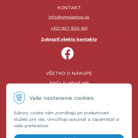
KONTAKT
info@omniashop.sk
+421 907 800 441
Zobraziť všekty kontakty
VŠETKO O NÁKUPE
Prečo si vybrať nás
Nákupný proces
Platby a doprava
Vaše nastavenie cookies
Reklamačný poriadok
Súbory cookie nám pomáhajú pri poskytovaní
ĎALŠIE INFORMÁCIE
služieb pre vás. Umožňujú spoznať a zapamätať si
vaše preferencie.
Certifikáty
Obchodné podmienky