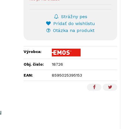
Strážny pes
Pridať do wishlistu
Otázka na produkt
Výrobca:
Obj. čislo:
18726
EAN:
8595025395153
u