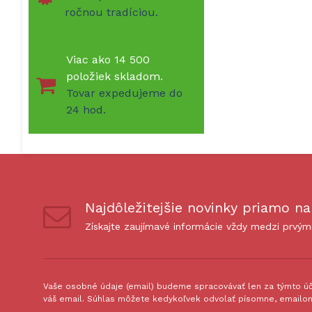
ročnou tradíciou.
Viac ako 14 500
položiek skladom.
Tovar expedujeme do
24 hod.
Najdôležitejšie novinky priamo na
Získajte zaujímavé informácie vždy medzi prvým
Vaše osobné údaje (email) budeme spracovávať len za týmto úče
váš email. Súhlas môžete kedykoľvek odvolať písomne, emailom