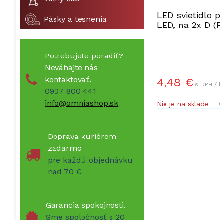
LED svietidlo p
Pásky a tesnenia
LED, na 2x D (
Potrebujete poradiť?
Neváhajte nás
kontaktovať.
4,48 €
s DPH / 
0907 800 441
info@omniashop.sk
Nie je na sklade
Doprava kuriérom
zadarmo
pre každú objednávku
nad 70 €
Garancia spokojnosti.
Sme spoločnosť s 20