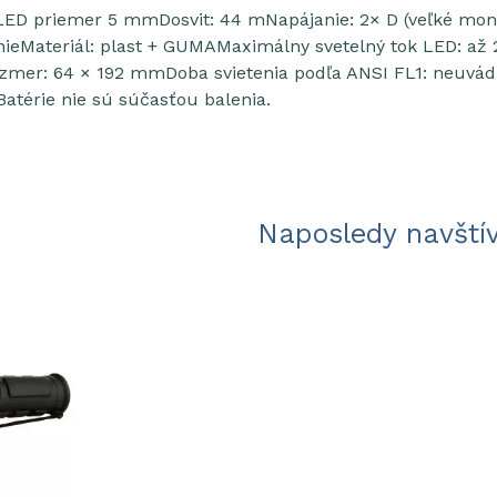
 LED priemer 5 mmDosvit: 44 mNapájanie: 2× D (veľké mon
 nieMateriál: plast + GUMAMaximálny svetelný tok LED: až
zmer: 64 × 192 mmDoba svietenia podľa ANSI FL1: neuvád
atérie nie sú súčasťou balenia.
Naposledy navští