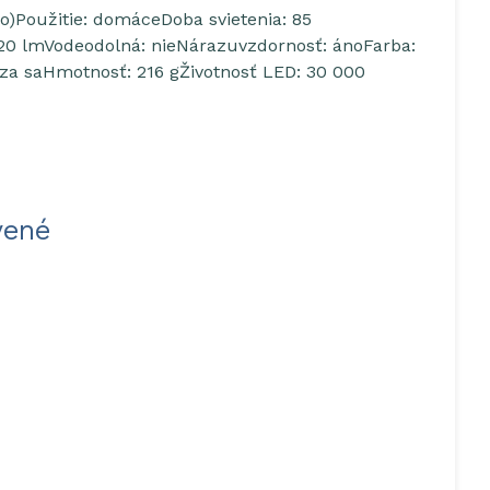
o)Použitie: domáceDoba svietenia: 85
 20 lmVodeodolná: nieNárazuvzdornosť: ánoFarba:
za saHmotnosť: 216 gŽivotnosť LED: 30 000
vené