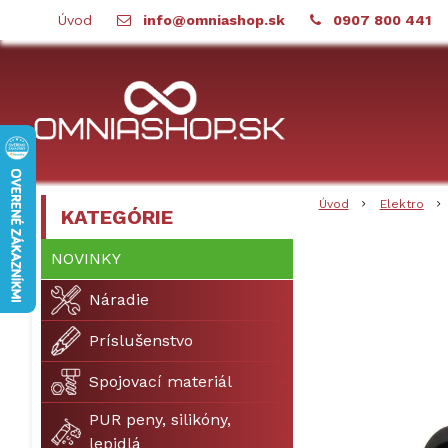
Úvod
info@omniashop.sk
0907 800 441
Úvod
Elektro
KATEGÓRIE
NOVINKY
Náradie
Príslušenstvo
Spojovací materiál
PUR peny, silikóny,
lepidlá