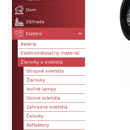
Dom
Záhrada
Elektro
Batérie
Elektroinštalačný materiál
Žiarovky a svietidlá
Stropné svietidlá
Žiarovky
Nočné lampy
Stolné svietidlá
Záhradné svietidlá
Čelovky
Reflektory