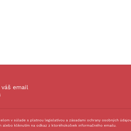
 váš email
i
lom v súlade s platnou legislatívou a zásadami ochrany osobných údajov.
 alebo kliknutím na odkaz z ktoréhokoľvek informačného emailu.