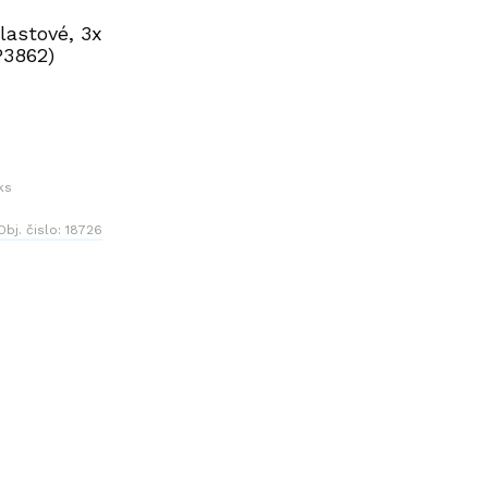
lastové, 3x
P3862)
ks
Obj. čislo:
18726