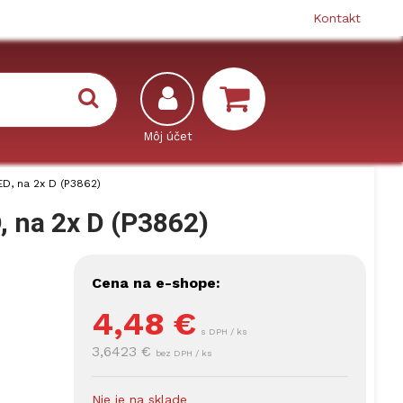
Kontakt
ED, na 2x D (P3862)
D, na 2x D (P3862)
Cena na e-shope:
4,48
€
s DPH / ks
3,6423 €
bez DPH / ks
Nie je na sklade