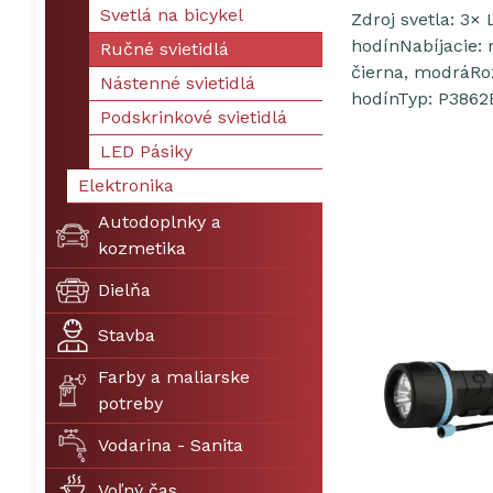
Svetlá na bicykel
Zdroj svetla: 3×
hodínNabíjacie:
Ručné svietidlá
čierna, modráRo
Nástenné svietidlá
hodínTyp: P3862B
Podskrinkové svietidlá
LED Pásiky
Elektronika
Autodoplnky a
kozmetika
Dielňa
Stavba
Farby a maliarske
potreby
Vodarina - Sanita
Voľný čas