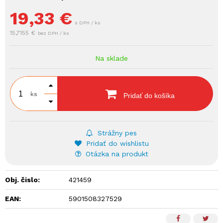
19,33
€
s DPH / ks
15,7155 €
bez DPH / ks
Na sklade
ks
Pridať do košíka
Strážny pes
Pridať do wishlistu
Otázka na produkt
Obj. čislo:
421459
EAN:
5901508327529