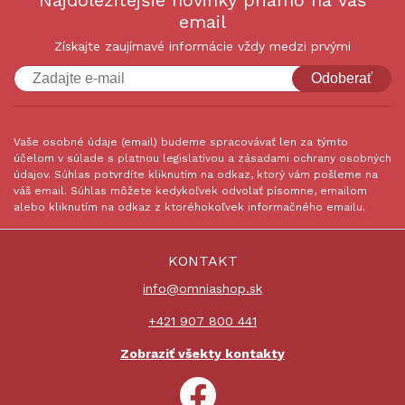
Najdôležitejšie novinky priamo na váš
email
Získajte zaujímavé informácie vždy medzi prvými
Odoberať
Vaše osobné údaje (email) budeme spracovávať len za týmto
účelom v súlade s platnou legislatívou a zásadami ochrany osobných
údajov. Súhlas potvrdíte kliknutím na odkaz, ktorý vám pošleme na
váš email. Súhlas môžete kedykoľvek odvolať písomne, emailom
alebo kliknutím na odkaz z ktoréhokoľvek informačného emailu.
KONTAKT
info@omniashop.sk
+421 907 800 441
Zobraziť všekty kontakty