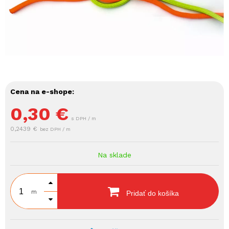
Cena na e-shope:
0,30
€
s DPH / m
0,2439 €
bez DPH / m
Na sklade
m
Pridať do košíka