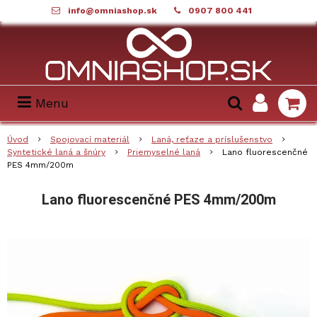
info@omniashop.sk
0907 800 441
Menu
Úvod
Spojovací materiál
Laná, reťaze a príslušenstvo
Syntetické laná a šnúry
Priemyselné laná
Lano fluorescenčné
PES 4mm/200m
Lano fluorescenčné PES 4mm/200m