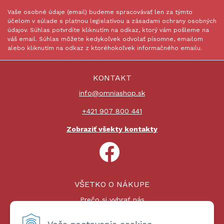
Vaše osobné údaje (email) budeme spracovávať len za týmto
účelom v súlade s platnou legislatívou a zásadami ochrany osobných
údajov. Súhlas potvrdíte kliknutím na odkaz, ktorý vám pošleme na
váš email. Súhlas môžete kedykoľvek odvolať písomne, emailom
alebo kliknutím na odkaz z ktoréhokoľvek informačného emailu.
KONTAKT
info@omniashop.sk
+421 907 800 441
Zobraziť všekty kontakty
VŠETKO O NÁKUPE
Prečo si vybrať nás
Nákupný proces
Platby a doprava