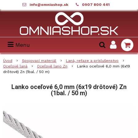
info@omniashop.sk
0907 800 441
Menu
Úvod
Spojovací materiál
Laná, reťaze a príslušenstvo
Oceľové laná
Oceľové lano Zn
Lanko oceľové 6,0 mm (6x19
drôtové) Zn (1bal. / 50 m)
Lanko oceľové 6,0 mm (6x19 drôtové) Zn
(1bal. / 50 m)