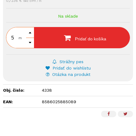
0,7236 €
bez DPH / m
Na sklade
m
Pridať do košíka
Strážny pes
Pridať do wishlistu
Otázka na produkt
Obj. čislo:
4338
EAN:
8586025885089