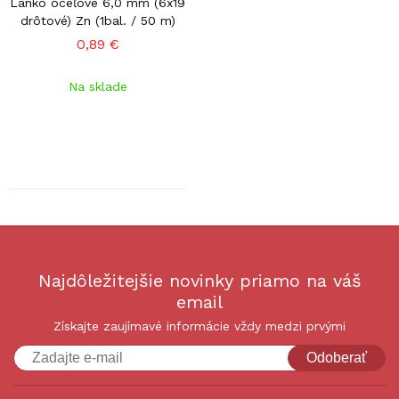
Lanko oceľové 6,0 mm (6x19
drôtové) Zn (1bal. / 50 m)
0,89 €
Na sklade
Najdôležitejšie novinky priamo na váš
email
Získajte zaujímavé informácie vždy medzi prvými
Odoberať