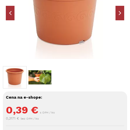
Cena na e-shope:
0,39
€
s DPH / ks
0,3171 €
bez DPH / ks