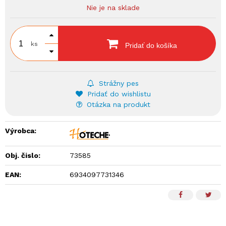
Nie je na sklade
ks
Pridať do košíka
Strážny pes
Pridať do wishlistu
Otázka na produkt
Výrobca:
Obj. čislo:
73585
EAN:
6934097731346