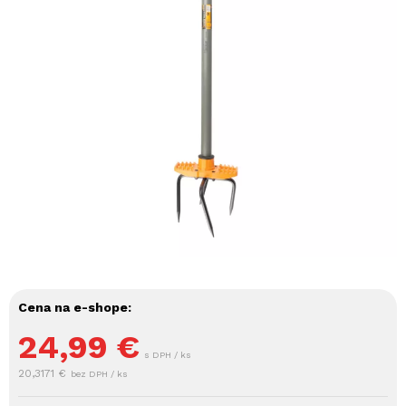
Cena na e-shope:
24,99
€
s DPH / ks
20,3171 €
bez DPH / ks