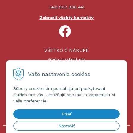
+421 907 800 441
Zobraziť všekty kontakty
VŠETKO O NÁKUPE
Prečo si vybrať nás
Nákupný proces
Platby a doprava
Vaše nastavenie cookies
Reklamačný poriadok
Súbory cookie nám pomáhajú pri poskytovaní
ĎALŠIE INFORMÁCIE
služieb pre vás. Umožňujú spoznať a zapamätať si
vaše preferencie.
Certifikáty
Obchodné podmienky
Prijať
Ochrana osobných údajov
Nastaviť
© 2026 omniashop.sk •
tvorba eshopu cez UNIobchod
,
webhosting