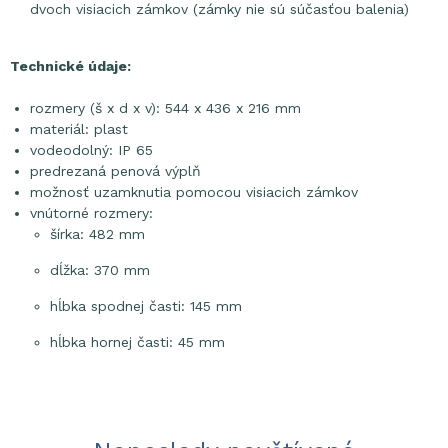
dvoch visiacich zámkov (zámky nie sú súčasťou balenia)
Technické údaje:
rozmery (š x d x v): 544 x 436 x 216 mm
materiál: plast
vodeodolný: IP 65
predrezaná penová výplň
možnosť uzamknutia pomocou visiacich zámkov
vnútorné rozmery:
šírka: 482 mm
dĺžka: 370 mm
hĺbka spodnej časti: 145 mm
hĺbka hornej časti: 45 mm