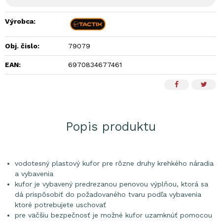
Výrobca:
Obj. čislo:
79079
EAN:
6970834677461
Popis produktu
vodotesný plastový kufor pre rôzne druhy krehkého náradia
a vybavenia
kufor je vybavený predrezanou penovou výplňou, ktorá sa
dá prispôsobiť do požadovaného tvaru podľa vybavenia
ktoré potrebujete uschovať
pre väčšiu bezpečnosť je možné kufor uzamknúť pomocou