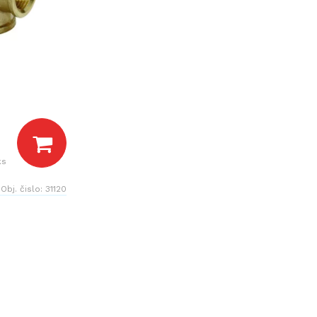
ks
Obj. čislo:
31120