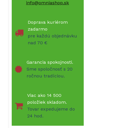
info@omniashop.sk
Doprava kuriérom
zadarmo
pre každú objednávku
nad 70 €
Garancia spokojnosti.
Sme spoločnosť s 20
ročnou tradíciou.
Viac ako 14 500
položiek skladom.
Tovar expedujeme do
24 hod.