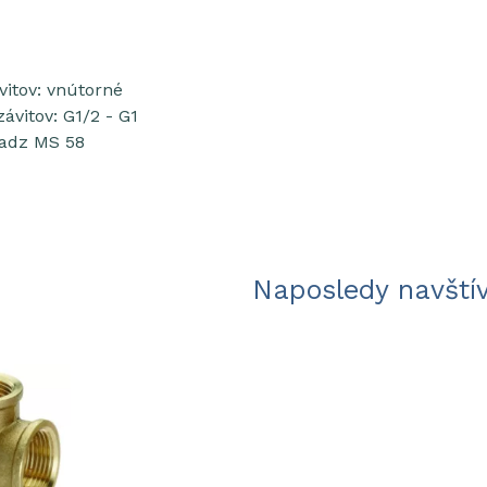
vitov: vnútorné
ávitov: G1/2 - G1
sadz MS 58
Naposledy navští