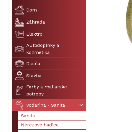
Dom
Záhrada
Elektro
Autodoplnky a
kozmetika
Dielňa
Stavba
Farby a maliarske
potreby
Vodarina - Sanita
Sanita
Nerezové hadice