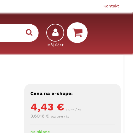
Kontakt
Cena na e-shope:
4,43
€
s DPH / ks
3,6016 €
bez DPH / ks
Na sklade