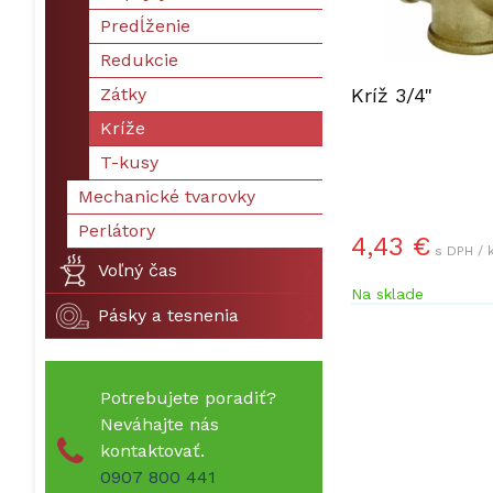
Predĺženie
Redukcie
Zátky
Kríž 3/4"
Kríže
T-kusy
Mechanické tvarovky
Perlátory
4,43 €
s DPH / 
Voľný čas
Na sklade
Pásky a tesnenia
Potrebujete poradiť?
Neváhajte nás
kontaktovať.
0907 800 441