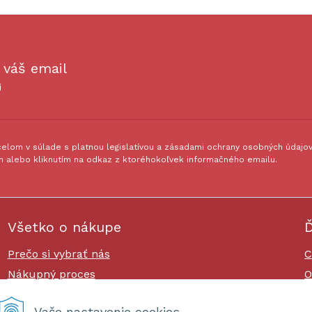
 váš email
i
lom v súlade s platnou legislatívou a zásadami ochrany osobných údajov.
 alebo kliknutím na odkaz z ktoréhokoľvek informačného emailu.
Všetko o nákupe
Ď
Prečo si vybrať nás
C
Nákupný proces
O
Platby a doprava
O
Vaše nastavenie cookies