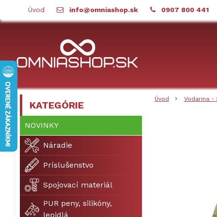
Úvod
info@omniashop.sk
0907 800 441
Úvod
Vodarina - 
KATEGÓRIE
NOVINKY
Náradie
Príslušenstvo
Spojovací materiál
PUR peny, silikóny,
lepidlá