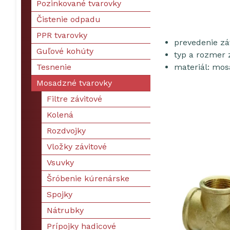
Pozinkované tvarovky
Čistenie odpadu
PPR tvarovky
prevedenie zá
Guľové kohúty
typ a rozmer z
Tesnenie
materiál: mo
Mosadzné tvarovky
Filtre závitové
Kolená
Rozdvojky
Vložky závitové
Vsuvky
Šróbenie kúrenárske
Spojky
Nátrubky
Prípojky hadicové