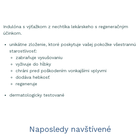
Indulóna s výťažkom z nechtíka lekárskeho s regeneračným
účinkom.
unikátne zloženie, ktoré poskytuje vašej pokožke všestrannú
starostlivosť:
zabraňuje vysušovaniu
vyživuje do hĺbky
chráni pred poškodením vonkajšími vplyvmi
dodáva hebkosť
regeneruje
dermatologicky testované
Naposledy navštívené