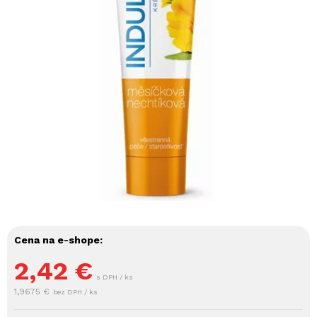
Cena na e-shope:
2,42
€
s DPH / ks
1,9675 €
bez DPH / ks