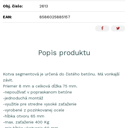
Obj. čislo:
2613
EAN:
8586025885157
Popis produktu
Kotva segmentová je určená do čistého betónu. Má vonkajší
závit.
Priemer 8 mm a celková dĺžka 75 mm.
-nepoužívať v popraskanom betóne
-jednoduchá montáž
-využitie pre stredne vysoké zaťaženie
-vyrobené z pozinkovanej ocele
-hĺbka otvoru 65 mm
-max. zaťaženie 400 Kg