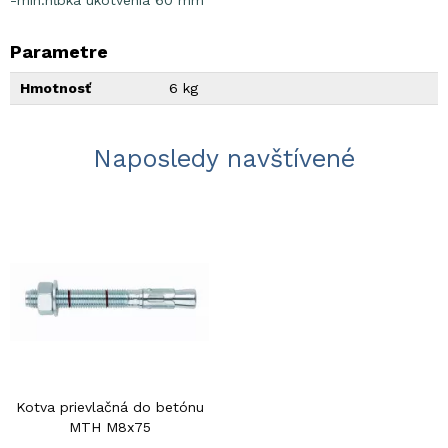
-min.hĺbka ukotvenia 60 mm
Parametre
Hmotnosť
6 kg
Naposledy navštívené
Kotva prievlačná do betónu
MTH M8x75