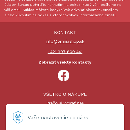
údajov. Súhlas potvrdíte kliknutím na odkaz, ktorý vám pošleme na
váš email. Súhlas môžete kedykoľvek odvolať písomne, emailom
alebo kliknutím na odkaz z ktoréhokoľvek informačného emailu.
KONTAKT
info@omniashop.sk
+421 907 800 441
Zobraziť všekty kontakty
VŠETKO O NÁKUPE
Prečo si vybrať nás
Nákupný proces
Platby a doprava
Vaše nastavenie cookies
Reklamačný poriadok