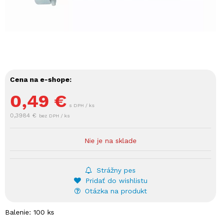
Cena na e-shope:
0,49
€
s DPH / ks
0,3984 €
bez DPH / ks
Nie je na sklade
Strážny pes
Pridať do wishlistu
Otázka na produkt
Balenie: 100 ks