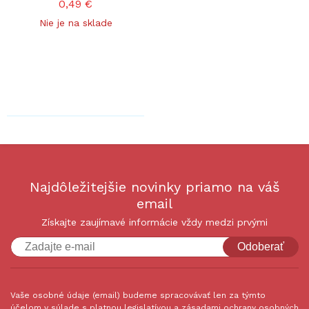
0,49 €
Nie je na sklade
Najdôležitejšie novinky priamo na váš
email
Získajte zaujímavé informácie vždy medzi prvými
Odoberať
Vaše osobné údaje (email) budeme spracovávať len za týmto
účelom v súlade s platnou legislatívou a zásadami ochrany osobných