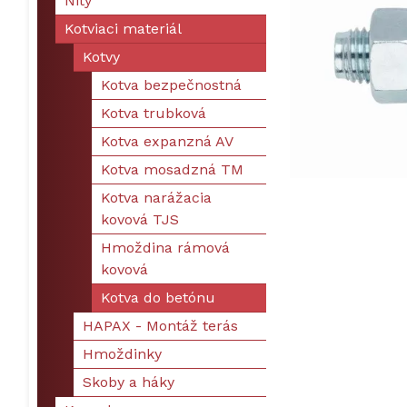
Nity
Kotviaci materiál
Kotvy
Kotva bezpečnostná
Kotva trubková
Kotva expanzná AV
Kotva mosadzná TM
Kotva narážacia
kovová TJS
Hmoždina rámová
kovová
Kotva do betónu
HAPAX - Montáž terás
Hmoždinky
Skoby a háky