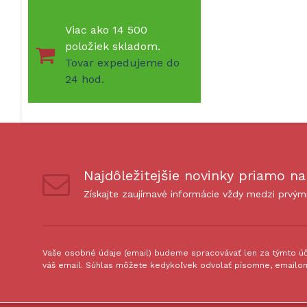
Viac ako 14 500
položiek skladom.
Tovar expedujeme do
24 hod.
Najdôležitejšie novinky priamo na
Získajte zaujímavé informácie vždy medzi prvým
Vaše osobné údaje (email) budeme spracovávať len za týmto úče
váš email. Súhlas môžete kedykoľvek odvolať písomne, emailom