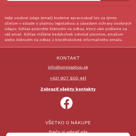
Vaše osobné údaje (email) budeme spracovávať len za týmto
účelom v súlade s platnou legislatívou a zásadami ochrany osobných
údajov. Súhlas potvrdíte kliknutím na odkaz, ktorý vám pošleme na
váš email. Súhlas môžete kedykoľvek odvolať písomne, emailom
alebo kliknutím na odkaz z ktoréhokoľvek informačného emailu.
KONTAKT
info@omniashop.sk
+421 907 800 441
Zobraziť všekty kontakty
VŠETKO O NÁKUPE
Prečo si vybrať nás