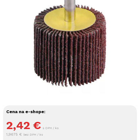
Cena na e-shope:
2,42
€
s DPH / ks
1,9675 €
bez DPH / ks