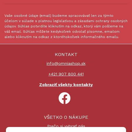
Vaše osobné údaje (email) budeme spracovávať len za týmto
účelom v súlade s platnou legislatívou a zásadami ochrany osobných
údajov. Súhlas potvrdíte kliknutím na odkaz, ktorý vám pošleme na
váš email. Súhlas môžete kedykoľvek odvolať písomne, emailom
alebo kliknutím na odkaz z ktoréhokoľvek informačného emailu.
KONTAKT
info@omniashop.sk
+421 907 800 441
Zobraziť všekty kontakty
VŠETKO O NÁKUPE
Prečo si vybrať nás