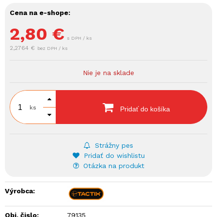
Cena na e-shope:
2,80
€
s DPH / ks
2,2764 €
bez DPH / ks
Nie je na sklade
ks
Pridať do košíka
Strážny pes
Pridať do wishlistu
Otázka na produkt
Výrobca:
Obj. čislo:
79135