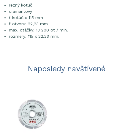
rezný kotúč
diamantový
ř kotúča: 115 mm
ř otvoru: 22,23 mm
max. otáčky: 13 200 ot / min.
rozmery: 115 x 22,23 mm.
Naposledy navštívené