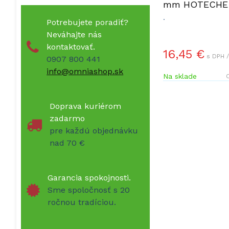
mm HOTECHE 
.
Potrebujete poradiť?
Neváhajte nás
kontaktovať.
16,45 €
s DPH /
0907 800 441
info@omniashop.sk
Na sklade
O
Doprava kuriérom
zadarmo
pre každú objednávku
nad 70 €
Garancia spokojnosti.
Sme spoločnosť s 20
ročnou tradíciou.