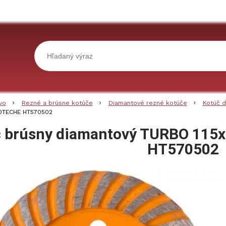
vo
Rezné a brúsne kotúče
Diamantové rezné kotúče
Kotúč d
HOTECHE HT570502
č brúsny diamantový TURBO 11
HT570502