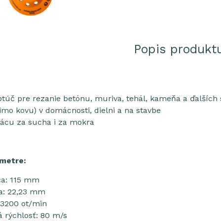
Popis produkt
otúč pre rezanie betónu, muriva, tehál, kameňa a ďalších
imo kovu) v domácnosti, dielni a na stavbe
ácu za sucha i za mokra
metre:
ča: 115 mm
a: 22,23 mm
13200 ot/min
 rýchlosť: 80 m/s