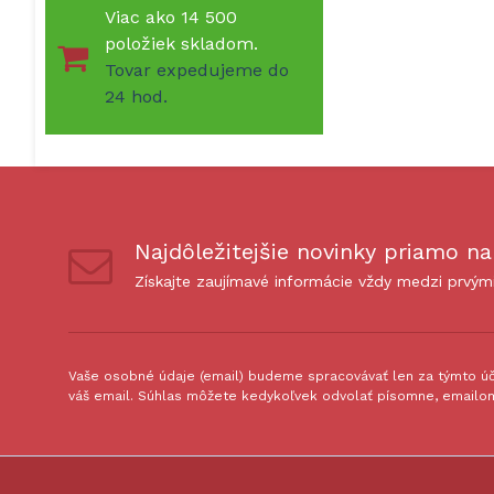
Viac ako 14 500
položiek skladom.
Tovar expedujeme do
24 hod.
Najdôležitejšie novinky priamo na
Získajte zaujímavé informácie vždy medzi prvým
Vaše osobné údaje (email) budeme spracovávať len za týmto úče
váš email. Súhlas môžete kedykoľvek odvolať písomne, emailom