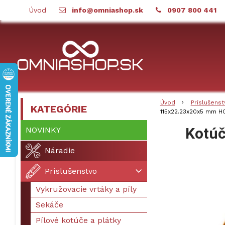
Úvod
info@omniashop.sk
0907 800 441
Úvod
Príslušenst
KATEGÓRIE
115x22.23x20x5 mm 
Kotú
NOVINKY
Náradie
Príslušenstvo
Vykružovacie vrtáky a píly
Sekáče
Pílové kotúče a plátky