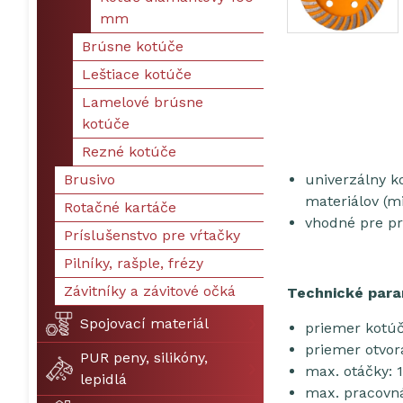
mm
Brúsne kotúče
Leštiace kotúče
Lamelové brúsne
kotúče
Rezné kotúče
Brusivo
univerzálny k
materiálov (m
Rotačné kartáče
vhodné pre pr
Príslušenstvo pre vŕtačky
Pilníky, rašple, frézy
Závitníky a závitové očká
Technické para
Spojovací materiál
priemer kotú
priemer otvor
PUR peny, silikóny,
max. otáčky: 
lepidlá
max. pracovná