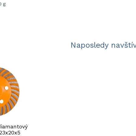
0 g
Naposledy navští
diamantový
23x20x5