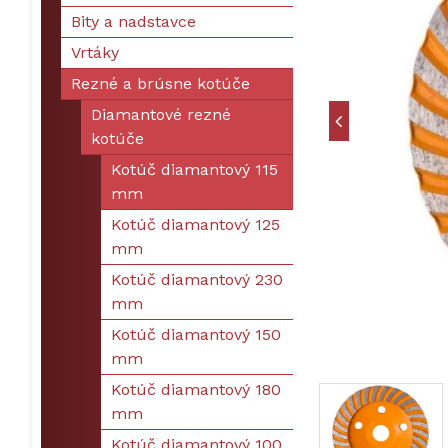
Bity a nadstavce
Vrtáky
Rezné a brúsne kotúče
Diamantové rezné
kotúče
Kotúč diamantový 115
mm
Kotúč diamantový 125
mm
Kotúč diamantový 230
mm
Kotúč diamantový 150
mm
Kotúč diamantový 180
mm
Kotúč diamantový 100