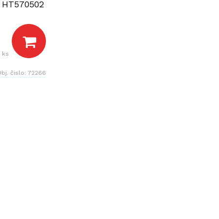
HT570502
 ks
bj. čislo:
72266