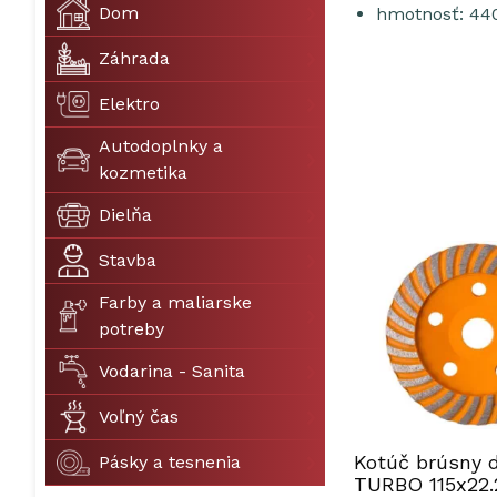
Dom
hmotnosť: 44
Záhrada
Elektro
Autodoplnky a
kozmetika
Dielňa
Stavba
Farby a maliarske
potreby
Vodarina - Sanita
Voľný čas
Kotúč brúsny 
Pásky a tesnenia
TURBO 115x22.