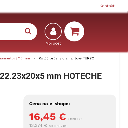
Kontakt
iamantový 115 mm
Kotúč brúsny diamantový TURBO
5x22.23x20x5 mm HOTECHE
Cena na e-shope:
16,45
€
s DPH / ks
13,374 €
bez DPH / ks