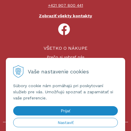
+421 907 800 441
Zobraziť všekty kontakty
VŠETKO O NÁKUPE
Prečo si vybrať nás
Nákupný proces
Platby a doprava
Vaše nastavenie cookies
Reklamačný poriadok
Súbory cookie nám pomáhajú pri poskytovaní
ĎALŠIE INFORMÁCIE
služieb pre vás. Umožňujú spoznať a zapamätať si
vaše preferencie.
Certifikáty
Obchodné podmienky
Prijať
Ochrana osobných údajov
Nastaviť
© 2026 omniashop.sk •
tvorba eshopu cez UNIobchod
,
webhosting