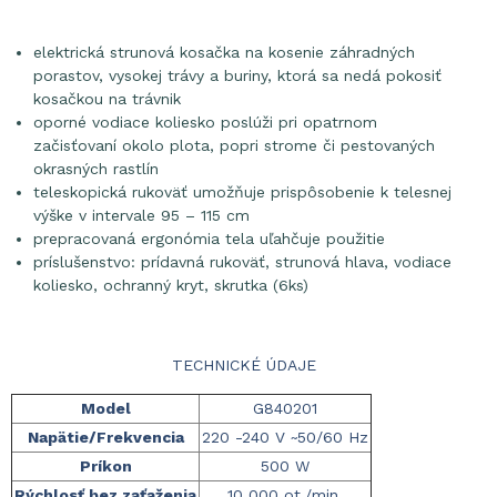
elektrická strunová kosačka na kosenie záhradných
porastov, vysokej trávy a buriny, ktorá sa nedá pokosiť
kosačkou na trávnik
oporné vodiace koliesko poslúži pri opatrnom
začisťovaní okolo plota, popri strome či pestovaných
okrasných rastlín
teleskopická rukoväť umožňuje prispôsobenie k telesnej
výške v intervale 95 – 115 cm
prepracovaná ergonómia tela uľahčuje použitie
príslušenstvo: prídavná rukoväť, strunová hlava, vodiace
koliesko, ochranný kry
t, skrutka (6ks)
TECHNICKÉ ÚDAJE
Model
G840201
Napätie/Frekvencia
220 -240 V
50/60 Hz
~
Príkon
500 W
Rýchlosť bez zaťaženia
10 000 ot./min.