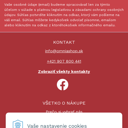
Vaše osobné údaje (email) budeme spracovávať len za týmto
účelom v súlade s platnou legislatívou a zásadami ochrany osobných
údajov. Súhlas potvrdíte kliknutím na odkaz, ktorý vám pošleme na
váš email. Súhlas môžete kedykoľvek odvolať písomne, emailom
alebo kliknutím na odkaz z ktoréhokoľvek informačného emailu.
KONTAKT
info@omniashop.sk
+421 907 800 441
Zobraziť všekty kontakty
VŠETKO O NÁKUPE
Prečo si vybrať nás
Nákupný proces
Platby a doprava
Vaše nastavenie cookies