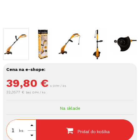
Cena na e-shope:
39,80
€
s DPH / ks
32,3577 €
bez DPH / ks
Na sklade
ks
Pridať do košíka