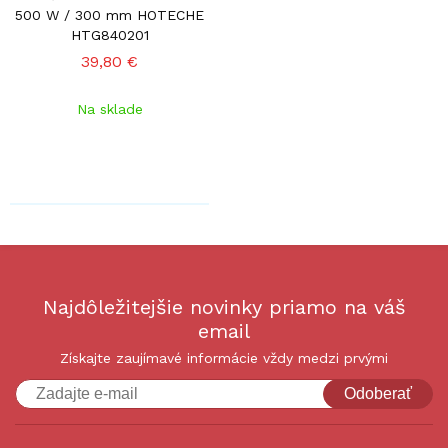
500 W / 300 mm HOTECHE
HTG840201
39,80 €
Na sklade
Najdôležitejšie novinky priamo na váš
email
Získajte zaujímavé informácie vždy medzi prvými
Odoberať