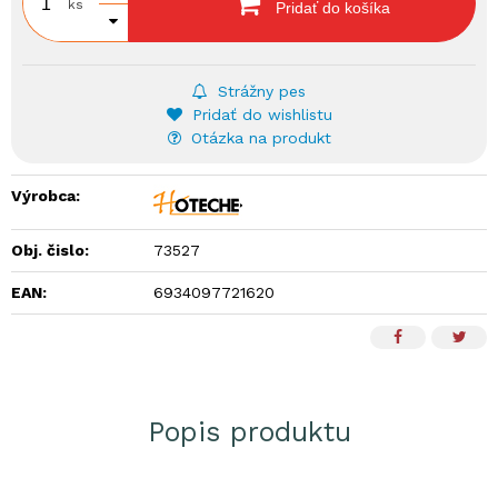
ks
Pridať do košíka
Strážny pes
Pridať do wishlistu
Otázka na produkt
Výrobca:
Obj. čislo:
73527
EAN:
6934097721620
Popis produktu