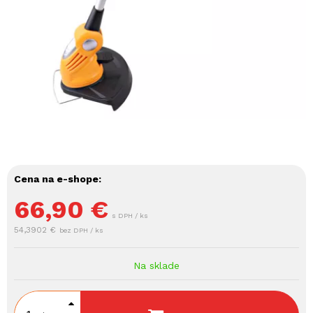
Cena na e-shope:
66,90
€
s DPH / ks
54,3902 €
bez DPH / ks
Na sklade