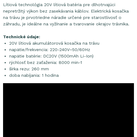
Lítiová technológia 20V lítiová batéria pre dlhotrvajúci
nepretržitý výkon bez zasekávania káblov. Elektrická kosačka
na trávu je prvotriedne náradie určené pre starostlivosť o
záhradu, je ideálne na vyžínanie a tvarovanie okrajov trávnika.
Technické údaje:
20V lítiová akumulátorová kosačka na trávu
napätie/frekvencia: 220-240V~50/60Hz
napätie batérie: DC20V (1500mAh Li-Ion)
rýchlosť bez zaťaženia: 8000 min-1
šírka rezu: 260 mm
doba nabíjania: 1 hodina