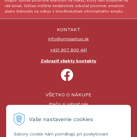
údajov. Súhlas potvrdíte kliknutím na odkaz, ktorý vám pošleme na
váš email. Súhlas môžete kedykoľvek odvolať písomne, emailom
alebo kliknutím na odkaz z ktoréhokoľvek informačného emailu.
KONTAKT
info@omniashop.sk
+421 907 800 441
Zobraziť všekty kontakty
VŠETKO O NÁKUPE
Prečo si vybrať nás
Nákupný proces
Platby a doprava
Vaše nastavenie cookies
Reklamačný poriadok
Súbory cookie nám pomáhajú pri poskytovaní