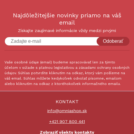
Najdôležitejšie novinky priamo na váš
email
Získajte zaujímavé informácie vždy medzi prvými
Odoberať
Vaše osobné údaje (email) budeme spracovávať len za týmto
účelom v súlade s platnou legislatívou a zásadami ochrany osobných
údajov. Súhlas potvrdíte kliknutím na odkaz, ktorý vám pošleme na
váš email. Súhlas môžete kedykoľvek odvolať písomne, emailom
alebo kliknutím na odkaz z ktoréhokoľvek informačného emailu.
KONTAKT
info@omniashop.sk
+421 907 800 441
Zobraziť všekty kontakty