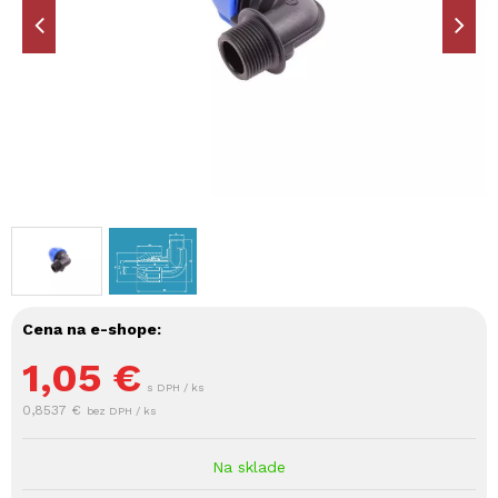
Cena na e-shope:
1,05
€
s DPH / ks
0,8537 €
bez DPH / ks
Na sklade