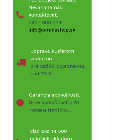
Neváhajte nás
kontaktovať.
0907 800 441
info@omniashop.sk
Doprava kuriérom
zadarmo
pre každú objednávku
nad 70 €
Garancia spokojnosti.
Sme spoločnosť s 20
ročnou tradíciou.
Viac ako 14 500
položiek skladom.