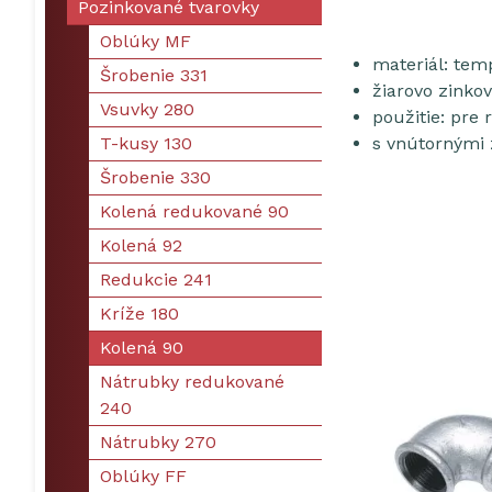
Pozinkované tvarovky
Oblúky MF
materiál: tem
Šrobenie 331
žiarovo zinko
Vsuvky 280
použitie: pre
T-kusy 130
s vnútornými 
Šrobenie 330
Kolená redukované 90
Kolená 92
Redukcie 241
Kríže 180
Kolená 90
Nátrubky redukované
240
Nátrubky 270
Oblúky FF