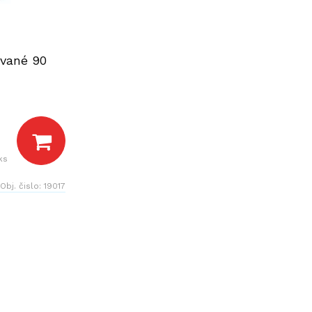
ované 90
ks
Obj. čislo:
19017