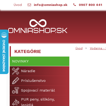
Úvod
info@omniashop.sk
0907 800 441
Úvod
Vodarina - 
KATEGÓRIE
NOVINKY
Náradie
Príslušenstvo
Spojovací materiál
PUR peny, silikóny,
lepidlá