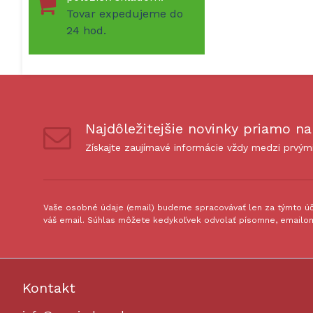
Tovar expedujeme do
24 hod.
Najdôležitejšie novinky priamo na
Získajte zaujímavé informácie vždy medzi prvým
Vaše osobné údaje (email) budeme spracovávať len za týmto úče
váš email. Súhlas môžete kedykoľvek odvolať písomne, emailom
Kontakt