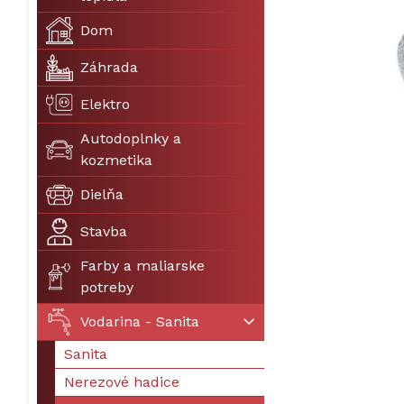
Dom
Záhrada
Elektro
Autodoplnky a
kozmetika
Dielňa
Stavba
Farby a maliarske
potreby
Vodarina - Sanita
Sanita
Nerezové hadice