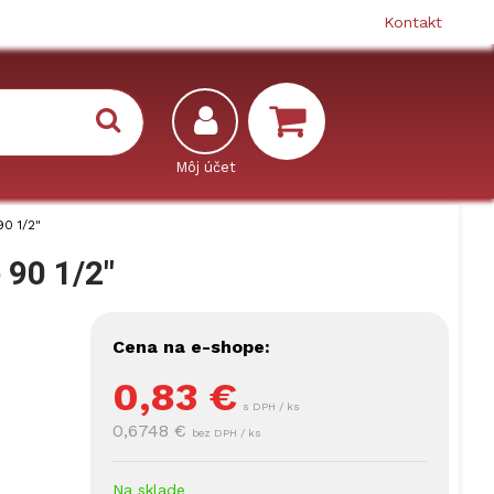
Kontakt
0 1/2"
 90 1/2"
Cena na e-shope:
0,83
€
s DPH / ks
0,6748 €
bez DPH / ks
Na sklade