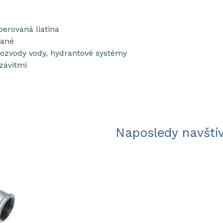
perovaná liatina
vané
 rozvody vody, hydrantové systémy
závitmi
Naposledy navští