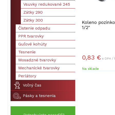
Vsuvky redukované 245
Zátky 290
Zátky 300
Koleno pozink
1/2"
Čistenie odpadu
PPR tvarovky
Guľové kohúty
Tesnenie
0,83 €
s DPH / 
Mosadzné tvarovky
Mechanické tvarovky
Na sklade
Perlátory
Voľný čas
Pásky a tesnenia
Potrebujete poradiť?