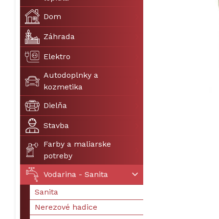
Dom
Záhrada
Elektro
Autodoplnky a
kozmetika
Dielňa
Stavba
Farby a maliarske
potreby
Vodarina - Sanita
Sanita
Nerezové hadice