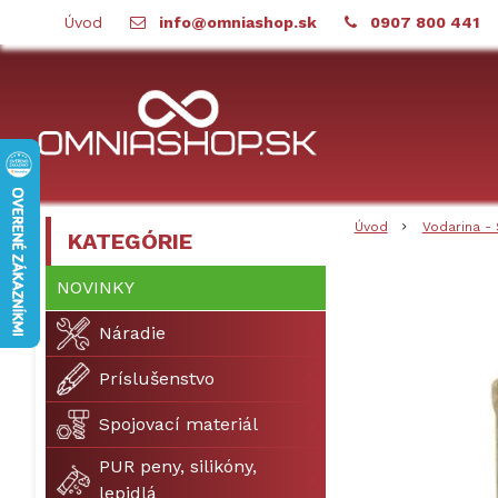
Úvod
info@omniashop.sk
0907 800 441
Úvod
Vodarina - 
KATEGÓRIE
NOVINKY
Náradie
Príslušenstvo
Spojovací materiál
PUR peny, silikóny,
lepidlá