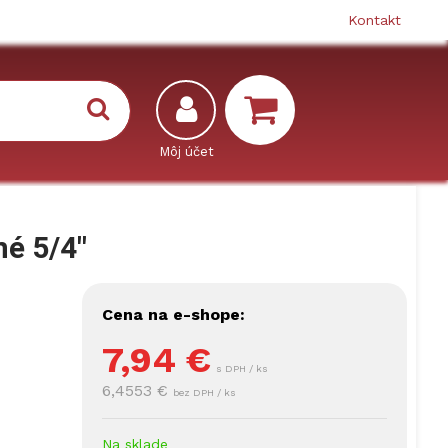
Kontakt
é 5/4"
Cena na e-shope:
7,94
€
s DPH / ks
6,4553 €
bez DPH / ks
Na sklade