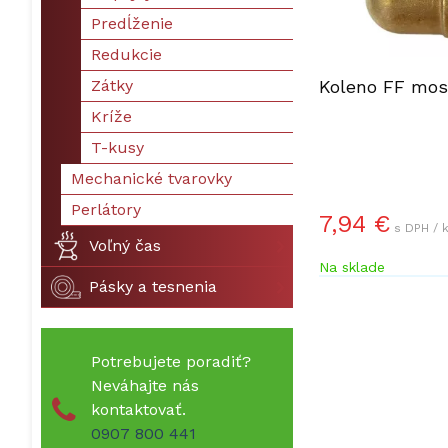
Predĺženie
Redukcie
Zátky
Koleno FF mos
Kríže
T-kusy
Mechanické tvarovky
Perlátory
7,94 €
s DPH / 
Voľný čas
Na sklade
Pásky a tesnenia
Potrebujete poradiť?
Neváhajte nás
kontaktovať.
0907 800 441