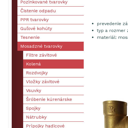
Pozinkované tvarovky
Čistenie odpadu
PPR tvarovky
prevedenie zá
Guľové kohúty
typ a rozmer z
Tesnenie
materiál: mos
Mosadzné tvarovky
Filtre závitové
Kolená
Rozdvojky
Vložky závitové
Vsuvky
Šróbenie kúrenárske
Spojky
Nátrubky
Prípojky hadicové