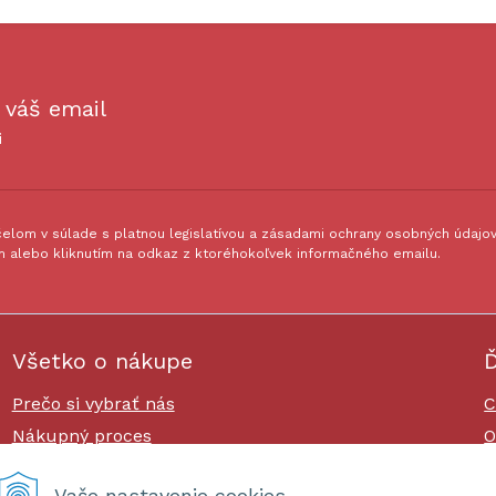
 váš email
i
lom v súlade s platnou legislatívou a zásadami ochrany osobných údajov.
 alebo kliknutím na odkaz z ktoréhokoľvek informačného emailu.
Všetko o nákupe
Ď
Prečo si vybrať nás
C
Nákupný proces
O
Platby a doprava
O
Vaše nastavenie cookies