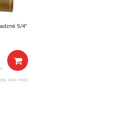
adzné 5/4"
ks
Obj. čislo:
6920