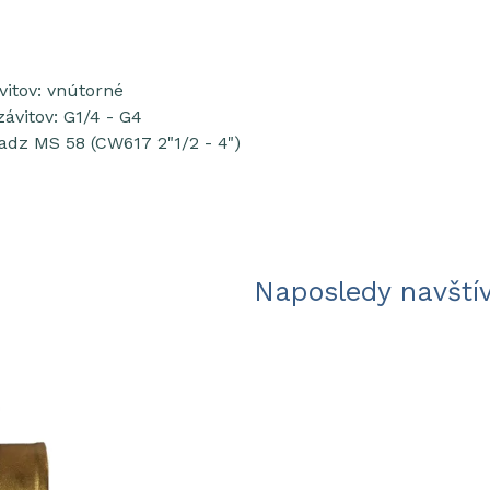
vitov: vnútorné
ávitov: G1/4 - G4
adz MS 58 (CW617 2"1/2 - 4")
Naposledy navští