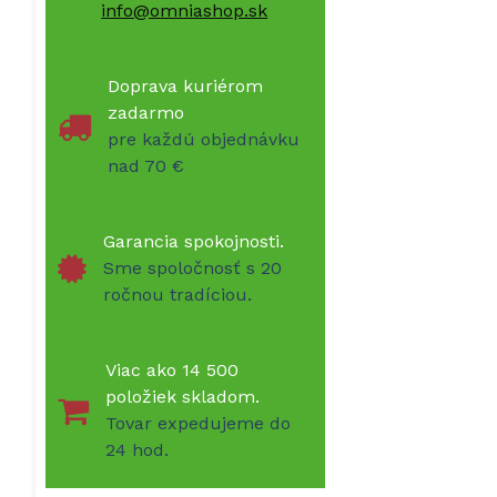
info@omniashop.sk
Doprava kuriérom
zadarmo
pre každú objednávku
nad 70 €
Garancia spokojnosti.
Sme spoločnosť s 20
ročnou tradíciou.
Viac ako 14 500
položiek skladom.
Tovar expedujeme do
24 hod.