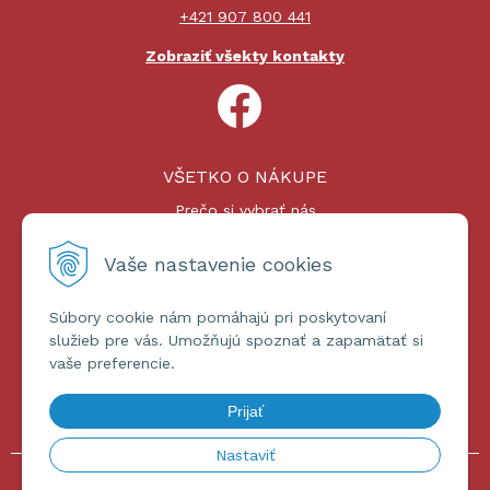
+421 907 800 441
Zobraziť všekty kontakty
VŠETKO O NÁKUPE
Prečo si vybrať nás
Nákupný proces
Platby a doprava
Vaše nastavenie cookies
Reklamačný poriadok
Súbory cookie nám pomáhajú pri poskytovaní
ĎALŠIE INFORMÁCIE
služieb pre vás. Umožňujú spoznať a zapamätať si
vaše preferencie.
Certifikáty
Obchodné podmienky
Prijať
Ochrana osobných údajov
Nastaviť
© 2026 omniashop.sk •
tvorba eshopu cez UNIobchod
,
webhosting