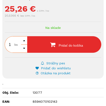
25,26
€
s DPH / ks
20,5366 €
bez DPH / ks
Na sklade
ks
Pridať do košíka
Strážny pes
Pridať do wishlistu
Otázka na produkt
.
Obj. čislo:
13077
EAN:
8594070102143