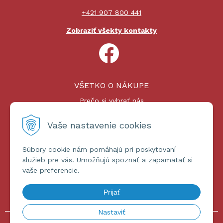
+421 907 800 441
Zobraziť všekty kontakty
VŠETKO O NÁKUPE
Prečo si vybrať nás
Nákupný proces
Platby a doprava
Vaše nastavenie cookies
Reklamačný poriadok
Súbory cookie nám pomáhajú pri poskytovaní
ĎALŠIE INFORMÁCIE
služieb pre vás. Umožňujú spoznať a zapamätať si
vaše preferencie.
Certifikáty
Obchodné podmienky
Prijať
Ochrana osobných údajov
Nastaviť
© 2026 omniashop.sk •
tvorba eshopu cez UNIobchod
,
webhosting