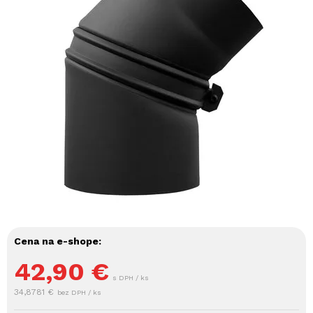
Cena na e-shope:
42,90
€
s DPH / ks
34,8781 €
bez DPH / ks