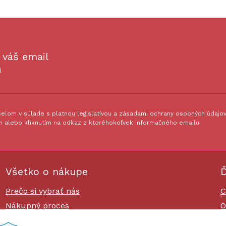
 váš email
i
lom v súlade s platnou legislatívou a zásadami ochrany osobných údajov.
 alebo kliknutím na odkaz z ktoréhokoľvek informačného emailu.
Všetko o nákupe
Ď
Prečo si vybrať nás
C
Nákupný proces
O
Platby a doprava
O