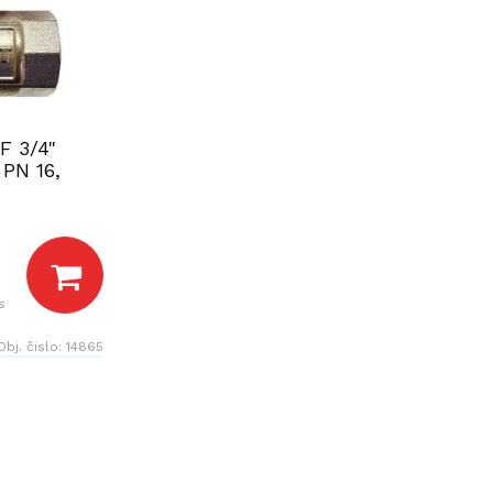
F 3/4"
 PN 16,
s
Obj. čislo:
14865