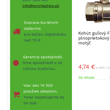
info@omniashop.sk
Doprava kuriérom
zadarmo
Kohút guľový F
pre každú objednávku
plnoprietokový
nad 70 €
motýľ
Garancia spokojnosti.
Sme spoločnosť s 20
4,74 €
s DPH / k
ročnou tradíciou.
Na sklade
Viac ako 14 500
položiek skladom.
Tovar expedujeme do
24 hod.