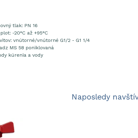
ovný tlak: PN 16
plot: -20°C až +95°C
vitov: vnútorné/vnútorné G1/2 - G1 1/4
adz MS 58 poniklovaná
ody kúrenia a vody
Naposledy navští