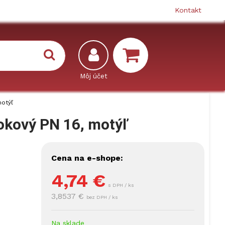
Kontakt
motýľ
okový PN 16, motýľ
Cena na e-shope:
4,74
€
s DPH / ks
3,8537 €
bez DPH / ks
Na sklade