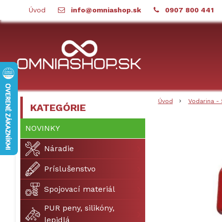
Úvod
info@omniashop.sk
0907 800 441
Úvod
Vodarina - 
KATEGÓRIE
NOVINKY
Náradie
Príslušenstvo
Spojovací materiál
PUR peny, silikóny,
lepidlá