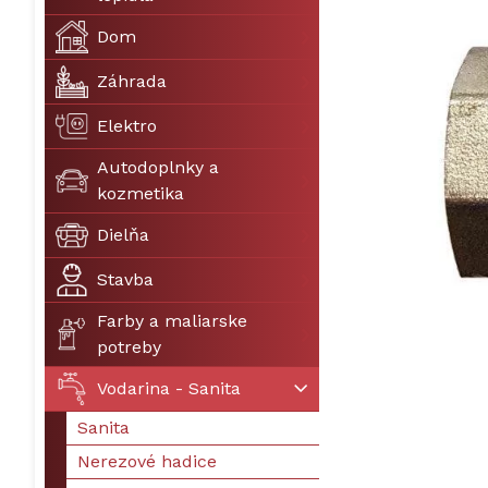
Dom
Záhrada
Elektro
Autodoplnky a
kozmetika
Dielňa
Stavba
Farby a maliarske
potreby
Vodarina - Sanita
Sanita
Nerezové hadice