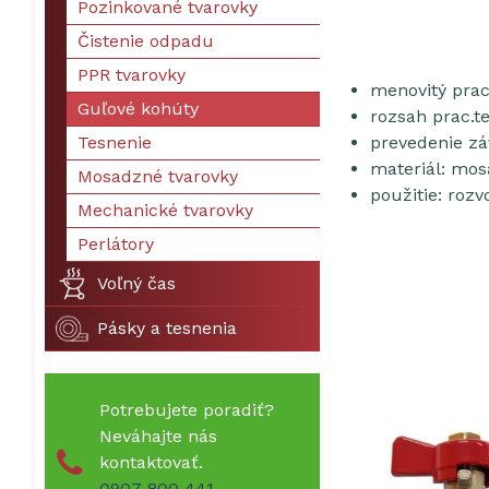
Pozinkované tvarovky
Čistenie odpadu
PPR tvarovky
menovitý prac
Guľové kohúty
rozsah prac.te
Tesnenie
prevedenie zá
materiál: mos
Mosadzné tvarovky
použitie: rozv
Mechanické tvarovky
Perlátory
Voľný čas
Pásky a tesnenia
Potrebujete poradiť?
Neváhajte nás
kontaktovať.
0907 800 441