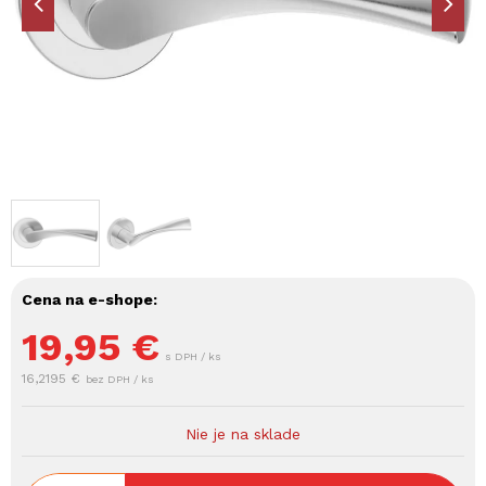
Cena na e-shope:
19,95
€
s DPH / ks
16,2195 €
bez DPH / ks
Nie je na sklade