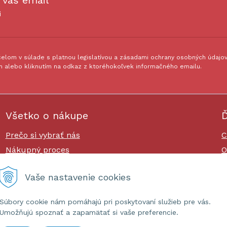
 váš email
i
lom v súlade s platnou legislatívou a zásadami ochrany osobných údajov.
 alebo kliknutím na odkaz z ktoréhokoľvek informačného emailu.
Všetko o nákupe
Ď
Prečo si vybrať nás
C
Nákupný proces
O
Platby a doprava
O
Vaše nastavenie cookies
Reklamačný poriadok
Súbory cookie nám pomáhajú pri poskytovaní služieb pre vás.
Umožňujú spoznať a zapamätať si vaše preferencie.