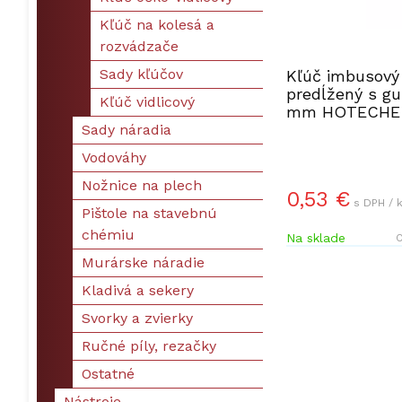
Kľúč na kolesá a
rozvádzače
Sady kľúčov
Kľúč imbusový
predĺžený s gu
Kľúč vidlicový
mm HOTECHE 
Sady náradia
Vodováhy
Nožnice na plech
0,53 €
s DPH / 
Pištole na stavebnú
chémiu
Na sklade
O
Murárske náradie
Kladivá a sekery
Svorky a zvierky
Ručné píly, rezačky
Ostatné
Nástroje