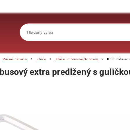
Ručné náradie
Kľúče
Kľúče imbusové/torxové
Kľúč imbusov
busový extra predĺžený s guli