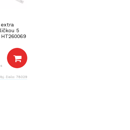
 extra
ličkou 5
HT260069
ks
bj. čislo:
78029