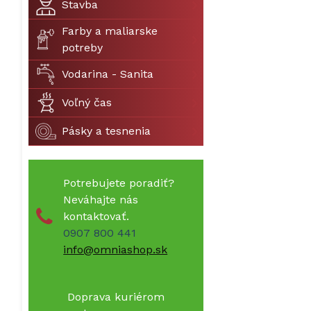
Stavba
Farby a maliarske
potreby
Vodarina - Sanita
Voľný čas
Pásky a tesnenia
Potrebujete poradiť?
Neváhajte nás
kontaktovať.
0907 800 441
info@omniashop.sk
Doprava kuriérom