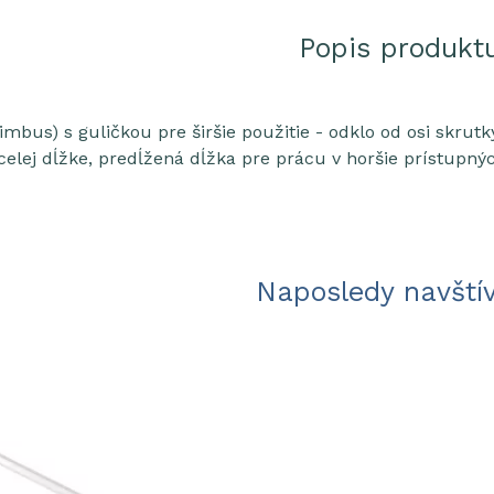
Popis produkt
bus) s guličkou pre širšie použitie - odklo od osi skrutk
 celej dĺžke, predĺžená dĺžka pre prácu v horšie prístupný
Naposledy navští