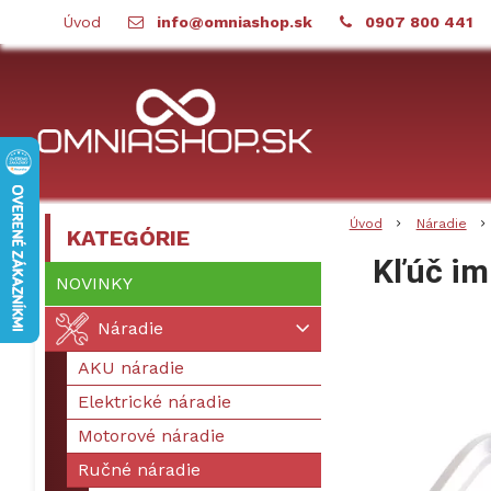
Úvod
info@omniashop.sk
0907 800 441
Úvod
Náradie
KATEGÓRIE
Kľúč im
NOVINKY
Náradie
AKU náradie
Elektrické náradie
Motorové náradie
Ručné náradie