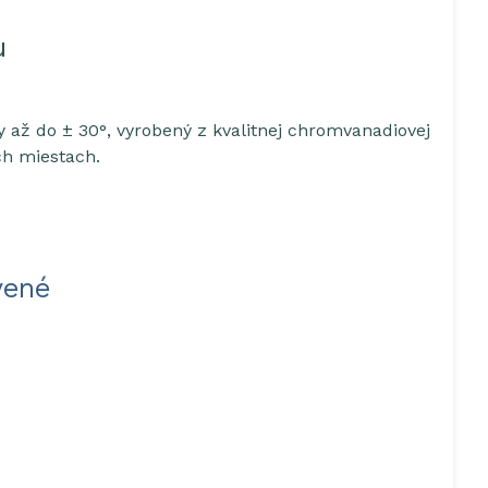
u
y až do ± 30°, vyrobený z kvalitnej chromvanadiovej
ch miestach.
vené