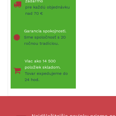
zadarmo
pre každú objednávku
nad 70 €
Garancia spokojnosti.
Sme spoločnosť s 20
ročnou tradíciou.
Viac ako 14 500
položiek skladom.
Tovar expedujeme do
24 hod.