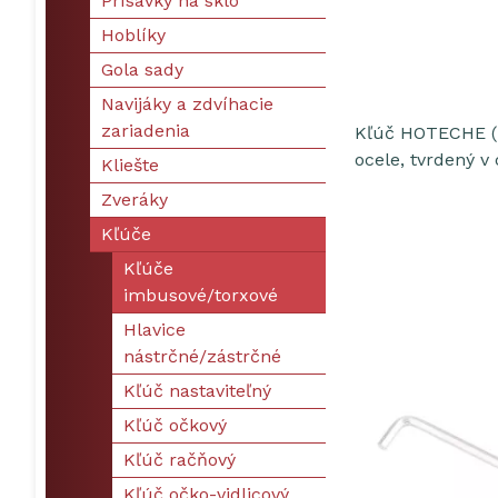
Prísavky na sklo
Hoblíky
Gola sady
Navijáky a zdvíhacie
zariadenia
Kľúč HOTECHE (im
ocele, tvrdený v
Kliešte
Zveráky
Kľúče
Kľúče
imbusové/torxové
Hlavice
nástrčné/zástrčné
Kľúč nastaviteľný
Kľúč očkový
Kľúč račňový
Kľúč očko-vidlicový