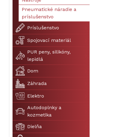
Pneumatické náradie a
príslušenstvo
Príslušenstvo
Spojovací materiál
PUR peny, silikóny,
lepidlá
Dom
Záhrada
Elektro
Autodoplnky a
kozmetika
Dielňa