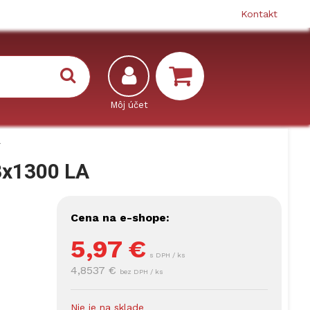
Kontakt
A
3x1300 LA
Cena na e-shope:
5,97
€
s DPH / ks
4,8537 €
bez DPH / ks
Nie je na sklade