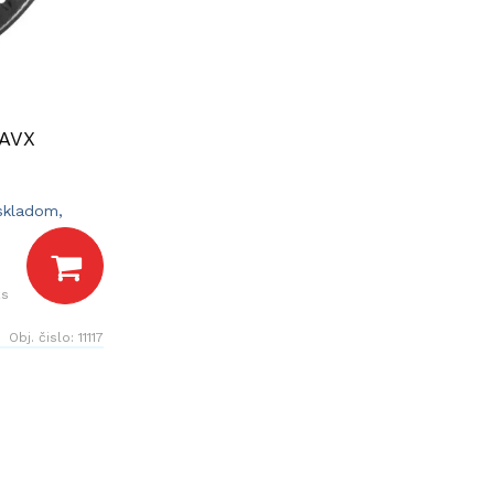
 AVX
 skladom,
dní.
ks
Obj. čislo:
11117