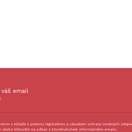
 váš email
i
lom v súlade s platnou legislatívou a zásadami ochrany osobných údajov.
 alebo kliknutím na odkaz z ktoréhokoľvek informačného emailu.