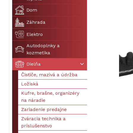
Dom
Záhrada
Elektro
Autodoplnky a
kozmetika
Dielňa
Čističe, mazivá a údržba
Ložiská
Kufre, brašne, organizéry
na náradie
Zariadenie predajne
Zváracia technika a
príslušenstvo