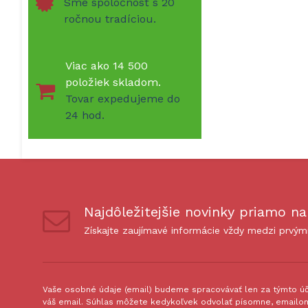
Sme spoločnosť s 20
ročnou tradíciou.
Viac ako 14 500
položiek skladom.
Tovar expedujeme do
24 hod.
Najdôležitejšie novinky priamo na
Získajte zaujímavé informácie vždy medzi prvým
Vaše osobné údaje (email) budeme spracovávať len za týmto úče
váš email. Súhlas môžete kedykoľvek odvolať písomne, emailom