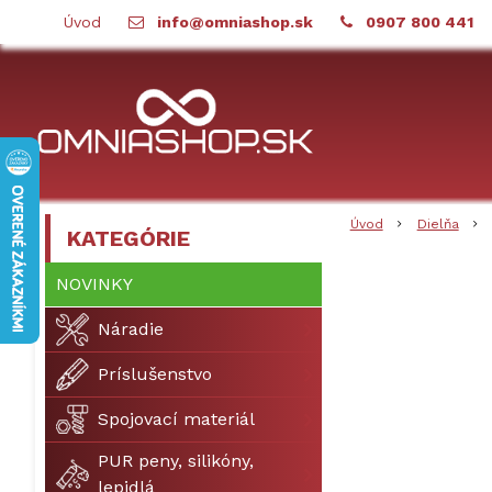
Úvod
info@omniashop.sk
0907 800 441
Úvod
Dielňa
KATEGÓRIE
NOVINKY
Náradie
Príslušenstvo
Spojovací materiál
PUR peny, silikóny,
lepidlá