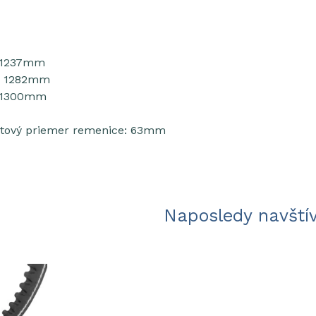
: 1237mm
a: 1282mm
: 1300mm
čtový priemer remenice: 63mm
Naposledy navští