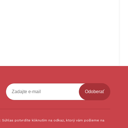
Odoberať
 Súhlas potvrdíte kliknutím na odkaz, ktorý vám pošleme na