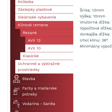
Kolieska
Záslepky plastové
Šírka: 13mm
Výška: 10mm
Dielenské vybavenie
Vnútorná dĺžka
Klinové remene
Výpočtová dĺžk
Rezané
Vonkajšia dĺžka
Uhol klinu: 36°
AVX 13
Minimálny výpo
AVX 10
Klasické
Ochranné a výstražné
prostriedky
Stavba
Farby a maliarske
potreby
Vodarina - Sanita