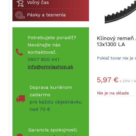
Voľný čas
Pásky a tesnenia
Potrebujete poradiť?
Klinový remeň
13x1300 LA
Neváhajte nás
kontaktovať.
Pokiaľ tovar nie je
0907 800 441
dodacia doba 5-10 
info@omniashop.sk
5,97 €
s DPH / 
Doprava kuriérom
Nie je na sklade
zadarmo
pre každú objednávku
nad 70 €
Garancia spokojnosti.