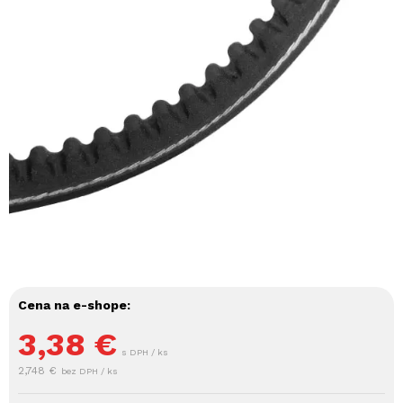
Cena na e-shope:
3,38
€
s DPH / ks
2,748 €
bez DPH / ks