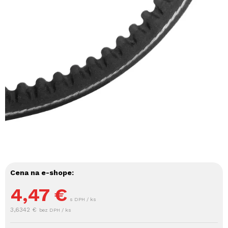
Cena na e-shope:
4,47
€
s DPH / ks
3,6342 €
bez DPH / ks