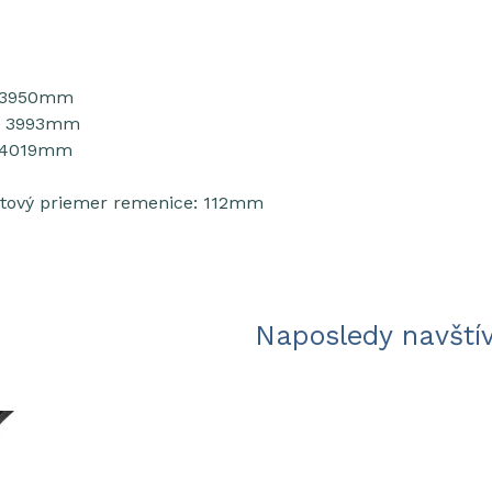
: 3950mm
a: 3993mm
: 4019mm
tový priemer remenice: 112mm
Naposledy navští