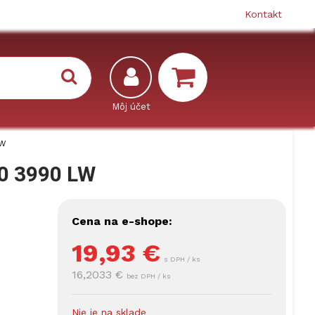
Kontakt
LW
0 3990 LW
Cena na e-shope:
19,93
€
s DPH / ks
16,2033 €
bez DPH / ks
Nie je na sklade