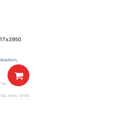
 17x3950
 skladom,
dní.
/ ks
Obj. čislo:
12106