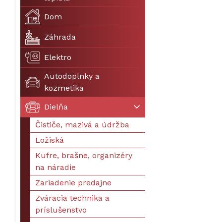
Dom
Záhrada
Elektro
Autodoplnky a
kozmetika
Dielňa
Čističe, mazivá a údržba
Ložiská
Kufre, brašne, organizéry
na náradie
Zariadenie predajne
Zváracia technika a
príslušenstvo