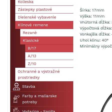
Kolieska
Záslepky plastové
Šírka: 17mm
Výška: 11mm
Dielenské vybavenie
Vnútorná dĺžka
Klinové remene
Výpočtová dĺžk
Rezané
Vonkajšia dĺžka
Uhol klinu: 40°
Klasické
Minimálny výpoč
B/17
A/13
Z/10
Ochranné a výstražné
prostriedky
Stavba
Farby a maliarske
potreby
Vodarina - Sanita