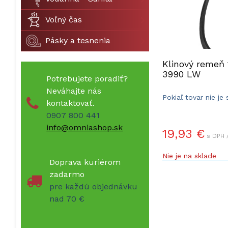
Voľný čas
Pásky a tesnenia
Klinový remeň
3990 LW
Potrebujete poradiť?
Neváhajte nás
Pokiaľ tovar nie je
kontaktovať.
dodacia doba 5-10 
0907 800 441
info@omniashop.sk
19,93 €
s DPH 
Nie je na sklade
Doprava kuriérom
zadarmo
pre každú objednávku
nad 70 €