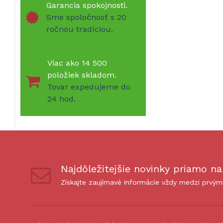
Garancia spokojnosti.
Sme spoločnosť s 20
ročnou tradíciou.
Viac ako 14 500
položiek skladom.
Tovar expedujeme do
24 hod.
Najdôležitejšie novinky priamo na
Získajte zaujímavé informácie vždy medzi prvým