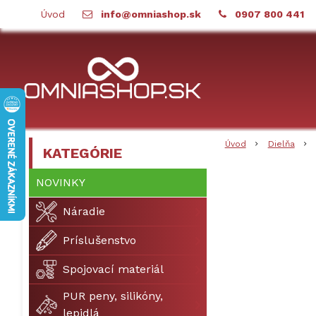
Úvod
info@omniashop.sk
0907 800 441
Úvod
Dielňa
KATEGÓRIE
NOVINKY
Náradie
Príslušenstvo
Spojovací materiál
PUR peny, silikóny,
lepidlá