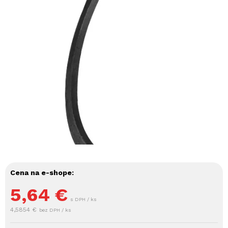
Cena na e-shope:
5,64
€
s DPH / ks
4,5854 €
bez DPH / ks