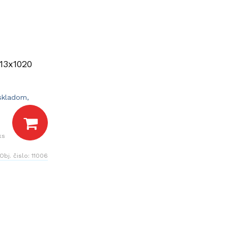
13x1020
 skladom,
dní.
ks
Obj. čislo:
11006