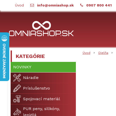
Úvod
info@omniashop.sk
0907 800 441
Úvod
Dielňa
KATEGÓRIE
NOVINKY
Náradie
Príslušenstvo
Spojovací materiál
PUR peny, silikóny,
lepidlá