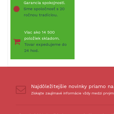
Garancia spokojnosti.
Sme spoločnosť s 20
ročnou tradíciou.
Viac ako 14 500
položiek skladom.
Tovar expedujeme do
24 hod.
Najdôležitejšie novinky priamo na
Získajte zaujímavé informácie vždy medzi prvým