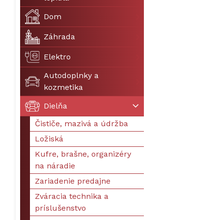
Dom
Záhrada
Elektro
Autodoplnky a
kozmetika
Dielňa
Čističe, mazivá a údržba
Ložiská
Kufre, brašne, organizéry
na náradie
Zariadenie predajne
Zváracia technika a
príslušenstvo