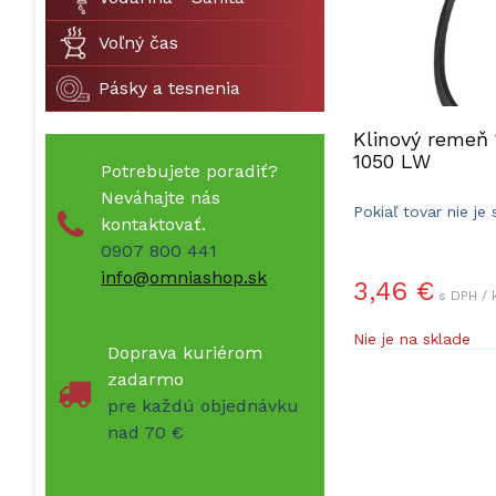
Voľný čas
Pásky a tesnenia
Klinový remeň 
1050 LW
Potrebujete poradiť?
Neváhajte nás
Pokiaľ tovar nie je
kontaktovať.
dodacia doba 5-10 
0907 800 441
info@omniashop.sk
3,46 €
s DPH / 
Nie je na sklade
Doprava kuriérom
zadarmo
pre každú objednávku
nad 70 €