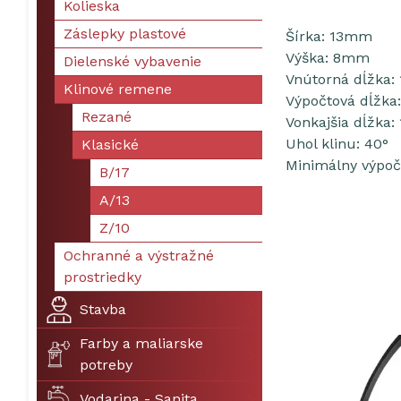
Kolieska
Záslepky plastové
Šírka: 13mm
Výška: 8mm
Dielenské vybavenie
Vnútorná dĺžka
Klinové remene
Výpočtová dĺžk
Rezané
Vonkajšia dĺžka
Uhol klinu: 40°
Klasické
Minimálny výpoč
B/17
A/13
Z/10
Ochranné a výstražné
prostriedky
Stavba
Farby a maliarske
potreby
Vodarina - Sanita