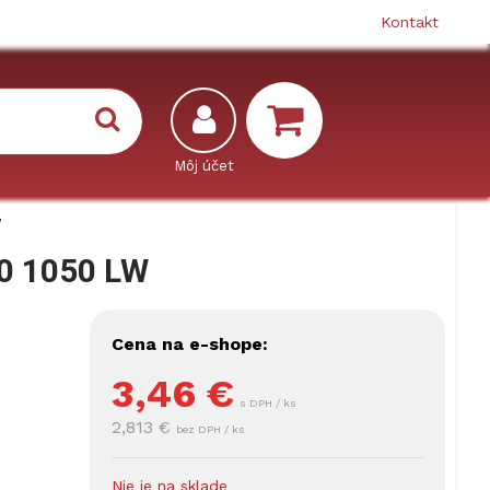
Kontakt
W
0 1050 LW
Cena na e-shope:
3,46
€
s DPH / ks
2,813 €
bez DPH / ks
Nie je na sklade