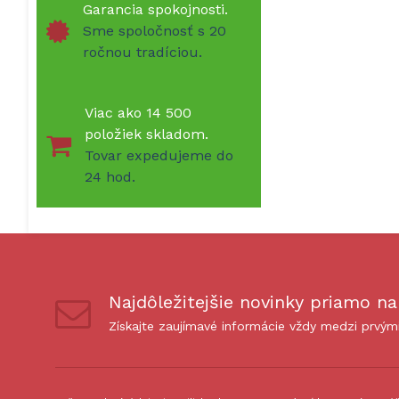
Garancia spokojnosti.
Sme spoločnosť s 20
ročnou tradíciou.
Viac ako 14 500
položiek skladom.
Tovar expedujeme do
24 hod.
Najdôležitejšie novinky priamo na
Získajte zaujímavé informácie vždy medzi prvým