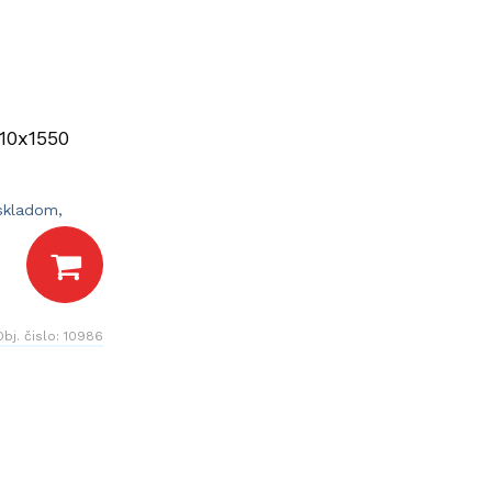
10x1550
 skladom,
dní.
Obj. čislo:
10986