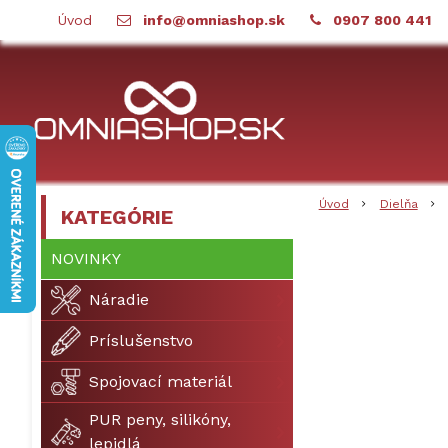
Úvod
info@omniashop.sk
0907 800 441
Úvod
Dielňa
KATEGÓRIE
NOVINKY
Náradie
Príslušenstvo
Spojovací materiál
PUR peny, silikóny,
lepidlá