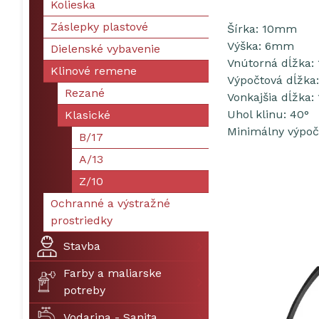
Kolieska
Záslepky plastové
Šírka: 10mm
Výška: 6mm
Dielenské vybavenie
Vnútorná dĺžka
Klinové remene
Výpočtová dĺžk
Rezané
Vonkajšia dĺžka
Uhol klinu: 40°
Klasické
Minimálny výpo
B/17
A/13
Z/10
Ochranné a výstražné
prostriedky
Stavba
Farby a maliarske
potreby
Vodarina - Sanita