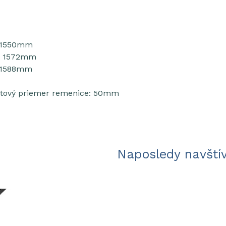
: 1550mm
a: 1572mm
: 1588mm
čtový priemer remenice: 50mm
Naposledy navští