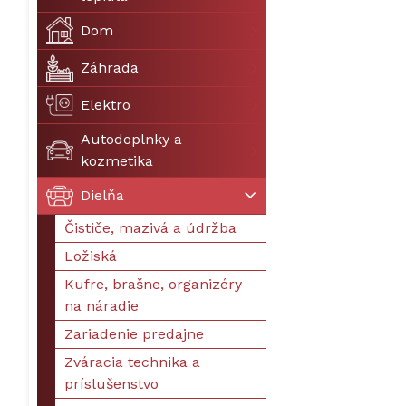
Dom
Záhrada
Elektro
Autodoplnky a
kozmetika
Dielňa
Čističe, mazivá a údržba
Ložiská
Kufre, brašne, organizéry
na náradie
Zariadenie predajne
Zváracia technika a
príslušenstvo