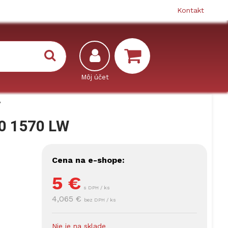
Kontakt
W
0 1570 LW
Cena na e-shope:
5
€
s DPH / ks
4,065 €
bez DPH / ks
Nie je na sklade