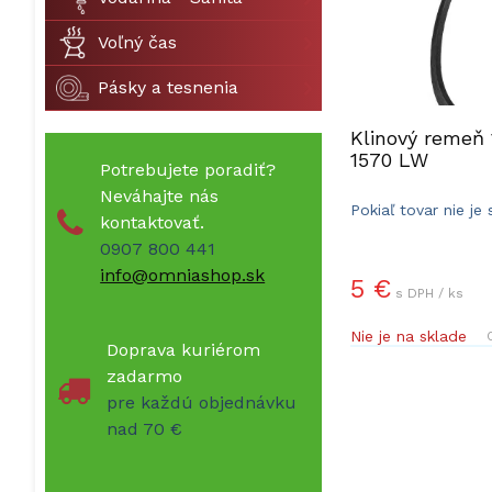
Voľný čas
Pásky a tesnenia
Klinový remeň 
1570 LW
Potrebujete poradiť?
Neváhajte nás
Pokiaľ tovar nie je
kontaktovať.
dodacia doba 5-10 
0907 800 441
info@omniashop.sk
5 €
s DPH / ks
Nie je na sklade
Doprava kuriérom
zadarmo
pre každú objednávku
nad 70 €